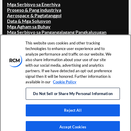
Mga Serbisyo sa Enerhiya
Proseso & Pang industriya
Aerospace & Pagtatanggol
Data & Mga Solusyon
Mga Agham sa Buhay
Mga Serbisyo sa Pangangalagang Pangkalusugan
TUNGKOL SA RCM
This website uses cookies and other tracking
technologies to enhance user experience and to
Pangkalahatang ideya
analyze performance and traffic on our website. We
Ang aming Tatak
also share information about your use of our site
Mga Lokasyon
with our social media, advertising and analytics
Mga Karera
partners. If we have detected an opt-out preference
Mga namumuhunan
signal then it will be honored. Further information is
Balita at mga Kaganapan
available in our
Cookie Policy
Mga Sanggunian
Makipag ugnay sa Amin
Do Not Sell or Share My Personal Information
©
2026
RCM Technologies, Inc.
Mga Tuntunin sa Paggamit
Nakalaan ang Lahat ng Karapatan.
Patakaran sa Pagkapribado
Reject All
LinkedIn
Accept Cookies