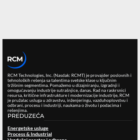
RCM Technologies, Inc. (Nasdak: RCMT) je provajder poslovnih i
tehnoloških rešenja sa talentima svetske klase u ključnim
tržišnim segmentima. Pomažemo u dizajniranju, izgradnji i
omogućavanju industrije sutrašnjice, danas. Rad na raskrsnici
resursa, kritične infrastrukture i modernizacije industrije, RCM
je pružalac usluga u zdravstvu, inženjeringu, vazduhoplovstvu i
odbrani, procesu i industriji, naukama o životu i podacima i
rešenjima.
PREDUZEĆA
Energetske usluge
Process & Industrial
Vazdušni prostor i odbrana