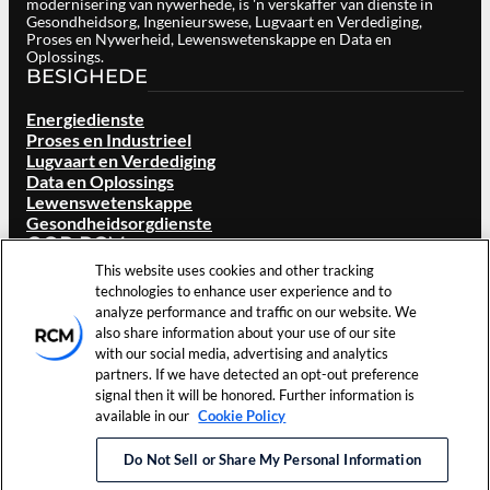
modernisering van nywerhede, is 'n verskaffer van dienste in
Gesondheidsorg, Ingenieurswese, Lugvaart en Verdediging,
Proses en Nywerheid, Lewenswetenskappe en Data en
Oplossings.
BESIGHEDE
Energiedienste
Proses en Industrieel
Lugvaart en Verdediging
Data en Oplossings
Lewenswetenskappe
Gesondheidsorgdienste
OOR RCM
This website uses cookies and other tracking
Oorsig
technologies to enhance user experience and to
Ons Handelsmerk
analyze performance and traffic on our website. We
Liggings
also share information about your use of our site
Loopbane
with our social media, advertising and analytics
Beleggers
partners. If we have detected an opt-out preference
Nuus en gebeure
signal then it will be honored. Further information is
Hulpbronne
available in our
Cookie Policy
Kontak Ons
Do Not Sell or Share My Personal Information
©
2026
RCM