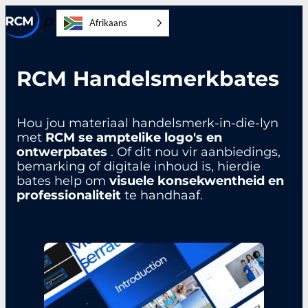
Slaan
Afrikaans
oor
Wissel
na
soektog
inhoud
RCM Handelsmerkbates
Hou jou materiaal handelsmerk-in-die-lyn
met
RCM se amptelike logo's en
ontwerpbates
. Of dit nou vir aanbiedings,
bemarking of digitale inhoud is, hierdie
bates help om
visuele konsekwentheid en
professionaliteit
te handhaaf.