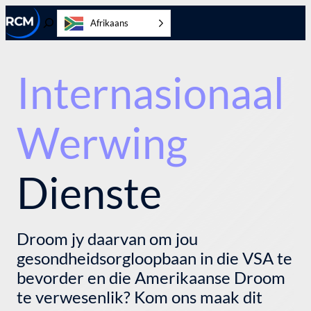
Slaan
Afrikaans
oor
Wissel
na
soektog
inhoud
Internasionaal
Werwing
Dienste
Droom jy daarvan om jou
gesondheidsorgloopbaan in die VSA te
bevorder en die Amerikaanse Droom
te verwesenlik? Kom ons maak dit