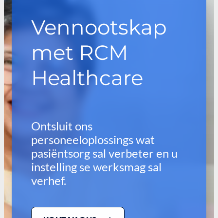
Vennootskap
met RCM
Healthcare
Ontsluit ons
personeeloplossings wat
pasiëntsorg sal verbeter en u
instelling se werksmag sal
verhef.