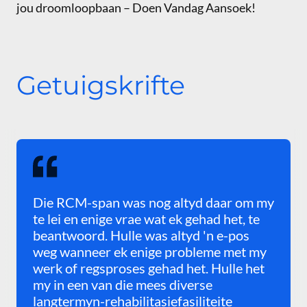
jou droomloopbaan – Doen Vandag Aansoek!
Getuigskrifte
Die RCM-span was nog altyd daar om my
te lei en enige vrae wat ek gehad het, te
beantwoord. Hulle was altyd 'n e-pos
weg wanneer ek enige probleme met my
werk of regsproses gehad het. Hulle het
my in een van die mees diverse
langtermyn-rehabilitasiefasiliteite