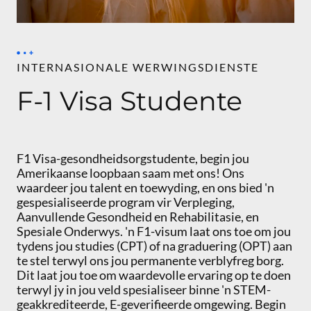
INTERNASIONALE WERWINGSDIENSTE
F-1 Visa Studente
F1 Visa-gesondheidsorgstudente, begin jou
Amerikaanse loopbaan saam met ons! Ons
waardeer jou talent en toewyding, en ons bied 'n
gespesialiseerde program vir Verpleging,
Aanvullende Gesondheid en Rehabilitasie, en
Spesiale Onderwys. 'n F1-visum laat ons toe om jou
tydens jou studies (CPT) of na graduering (OPT) aan
te stel terwyl ons jou permanente verblyfreg borg.
Dit laat jou toe om waardevolle ervaring op te doen
terwyl jy in jou veld spesialiseer binne 'n STEM-
geakkrediteerde, E-geverifieerde omgewing. Begin