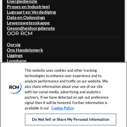
Energiedienste
Proses en Industrieel
Lugvaart en Verdediging
Data en Oplossings
Lewenswetenskappe
Gesondheidsorgdienste
OOR RCM
Oorsig
Ons Handelsmerk
Liggings
Loopbane
Beleggers
This website uses cookies and other tracking
Nuus en gebeure
technologies to enhance user experience and to
Hulpbronne
analyze performance and traffic on our website. We
Kontak Ons
also share information about your use of our site
with our social media, advertising and analytics
©
2026
RCM
partners. If we have detected an opt-out preference
Gebruiksvoorwaardes
Technologies, Inc. Alle
Koekievoorkeure
signal then it will be honored. Further information is
Privaatheidsbeleid
regte voorbehou.
available in our
Cookie Policy
LinkedIn
Do Not Sell or Share My Personal Information