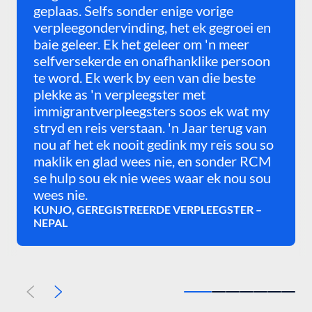
geplaas. Selfs sonder enige vorige
verpleegondervinding, het ek gegroei en
baie geleer. Ek het geleer om 'n meer
selfversekerde en onafhanklike persoon
te word. Ek werk by een van die beste
plekke as 'n verpleegster met
immigrantverpleegsters soos ek wat my
stryd en reis verstaan. 'n Jaar terug van
nou af het ek nooit gedink my reis sou so
maklik en glad wees nie, en sonder RCM
se hulp sou ek nie wees waar ek nou sou
wees nie.
KUNJO, GEREGISTREERDE VERPLEEGSTER –
NEPAL
Vorige
Volgende