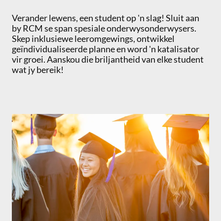
Verander lewens, een student op 'n slag! Sluit aan
by RCM se span spesiale onderwysonderwysers.
Skep inklusiewe leeromgewings, ontwikkel
geïndividualiseerde planne en word 'n katalisator
vir groei. Aanskou die briljantheid van elke student
wat jy bereik!