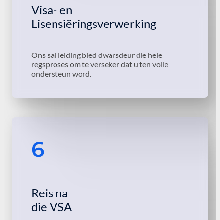
Visa- en
Lisensiëringsverwerking
Ons sal leiding bied dwarsdeur die hele
regsproses om te verseker dat u ten volle
ondersteun word.
6
Reis na
die VSA