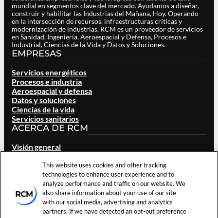
mundial en segmentos clave del mercado. Ayudamos a diseñar,
construir y habilitar las Industrias del Mañana, Hoy. Operando
en la intersección de recursos, infraestructuras críticas y
modernización de industrias, RCM es un proveedor de servicios
en Sanidad, Ingeniería, Aeroespacial y Defensa, Procesos e
Industrial, Ciencias de la Vida y Datos y Soluciones.
EMPRESAS
Servicios energéticos
Procesos e industria
Aeroespacial y defensa
Datos y soluciones
Ciencias de la vida
Servicios sanitarios
ACERCA DE RCM
Visión general
Nuestra marca
Ubicaciones
This website uses cookies and other tracking
Carreras
technologies to enhance user experience and to
Inversores
analyze performance and traffic on our website. We
Noticias y eventos
also share information about your use of our site
Recursos
with our social media, advertising and analytics
Contacta con nosotros
partners. If we have detected an opt-out preference