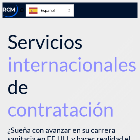
Ir
Español
al
Activar/desactivar
contenido
la
búsqueda
Servicios
internacionales
de
contratación
¿Sueña con avanzar en su carrera
sanitaria en EE.UU. y hacer realidad el