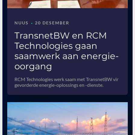
·
NUUS
20 DESEMBER
TransnetBW en RCM
Technologies gaan
saamwerk aan energie-
oorgang
RCM Technologies werk saam met TransnetBW vir
gevorderde energie-oplossings en -dienste.