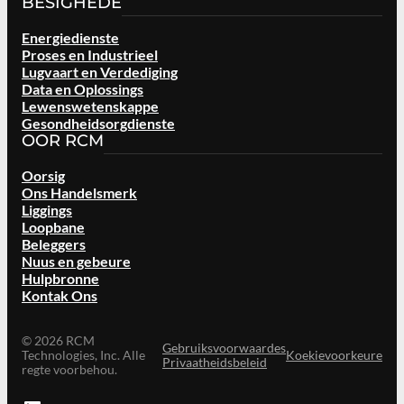
BESIGHEDE
Energiedienste
Proses en Industrieel
Lugvaart en Verdediging
Data en Oplossings
Lewenswetenskappe
Gesondheidsorgdienste
OOR RCM
Oorsig
Ons Handelsmerk
Liggings
Loopbane
Beleggers
Nuus en gebeure
Hulpbronne
Kontak Ons
©
2026
RCM
Gebruiksvoorwaardes
Technologies, Inc. Alle
Koekievoorkeure
Privaatheidsbeleid
regte voorbehou.