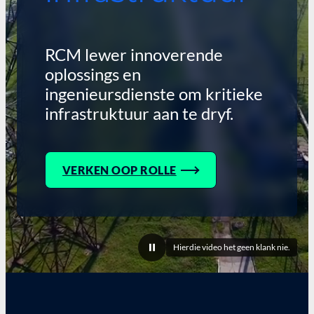
RCM lewer innoverende
oplossings en
ingenieursdienste om kritieke
infrastruktuur aan te dryf.
VERKEN OOP ROLLE
Hierdie video het geen klank nie.
Onderbreek
video