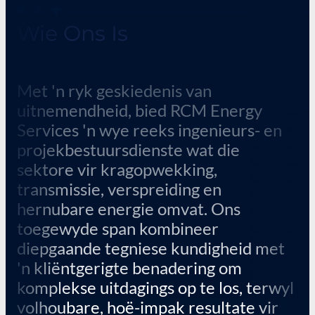
Wie Ons Is
Met 'n ryk geskiedenis van
uitnemendheid, bied RCM Energy
Services 'n wye reeks ingenieurs- en
projekbestuursdienste wat die
sektore vir kragopwekking,
transmissie, verspreiding en
hernubare energie omvat. Ons
toegewyde span kombineer
diepgaande tegniese kundigheid met
'n kliëntgerigte benadering om
komplekse uitdagings op te los, terwyl
volhoubare, hoë-impak resultate vir