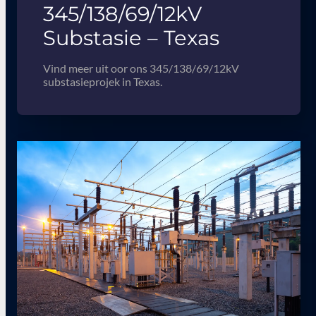
345/138/69/12kV
Substasie – Texas
Vind meer uit oor ons 345/138/69/12kV
substasieprojek in Texas.