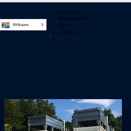
Dienste
Nywerhede
Oor
Afrikaans
Insigte