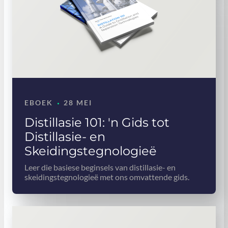
·
EBOEK
28 MEI
Distillasie 101: 'n Gids tot
Distillasie- en
Skeidingstegnologieë
Leer die basiese beginsels van distillasie- en
skeidingstegnologieë met ons omvattende gids.