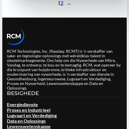
1
2
→
RCM Technologies, Inc. (Nasdaq: RCMT) is 'n verskaffer van
sake- en tegnologie-oplossings met wêreldklas-talent in
sleutelmarksegmente. Ons help om die Nywerhede van Môre,
Vandag, te ontwerp, te bou en te bemagtig. RCM, wat opereer by
die kruispunt van hulpbronne, kritieke infrastruktuur en
modernisering van nywerhede, is 'n verskaffer van dienste in
Gesondheidsorg, Ingenieurswese, Lugvaart en Verdediging,
Proses en Nywerheid, Lewenswetenskappe en Data en
Oplossings.
BESIGHEDE
Energiedienste
Proses en Industrieel
Lugvaart en Verdediging
Data en Oplossings
Lewenswetenskappe