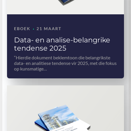
·
EBOEK
21 MAART
Data- en analise-belangrike
tendense 2025
“Hierdie dokument beklemtoon die belangrikste
data- en analitiese tendense vir 2025, met die fokus
op kunsmatige…