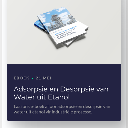
·
EBOEK
21 MEI
Adsorpsie en Desorpsie van
Water uit Etanol
Laai ons e-boek af oor adsorpsie en desorpsie van
water uit etanol vir industriële prosesse.