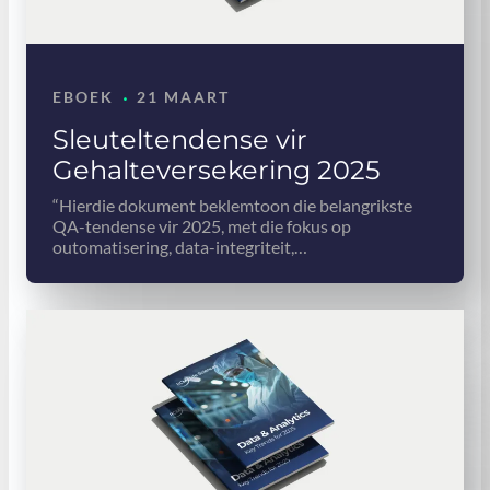
·
EBOEK
21 MAART
Sleuteltendense vir
Gehalteversekering 2025
“Hierdie dokument beklemtoon die belangrikste
QA-tendense vir 2025, met die fokus op
outomatisering, data-integriteit,…