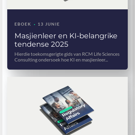
·
EBOEK
13 JUNIE
Masjienleer en KI-belangrike
tendense 2025
Hierdie toekomsgerigte gids van RCM Life Sciences
Consulting ondersoek hoe KI en masjienleer...