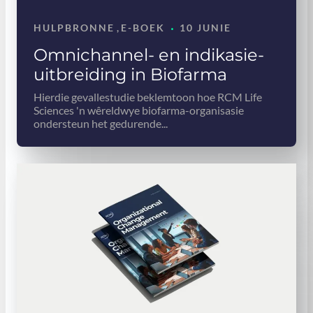
·
HULPBRONNE
,
E-BOEK
10 JUNIE
Omnichannel- en indikasie-
uitbreiding in Biofarma
Hierdie gevallestudie beklemtoon hoe RCM Life
Sciences 'n wêreldwye biofarma-organisasie
ondersteun het gedurende...