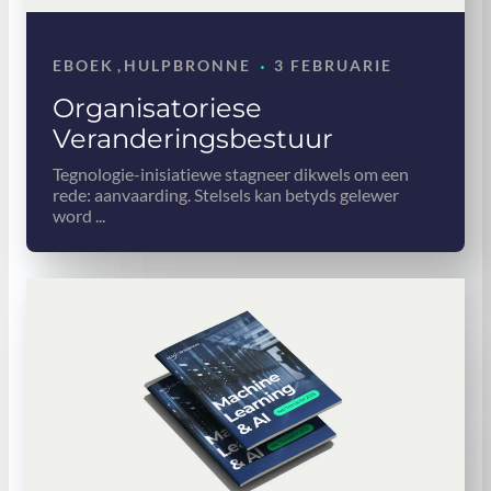
·
EBOEK
,
HULPBRONNE
3 FEBRUARIE
Organisatoriese
Veranderingsbestuur
Tegnologie-inisiatiewe stagneer dikwels om een ​​
rede: aanvaarding. Stelsels kan betyds gelewer
word ...