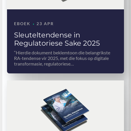
·
EBOEK
23 APR
Sleuteltendense in
Regulatoriese Sake 2025
“Hierdie dokument beklemtoon die belangrikste
RA-tendense vir 2025, met die fokus op digitale
transformasie, regulatoriese…