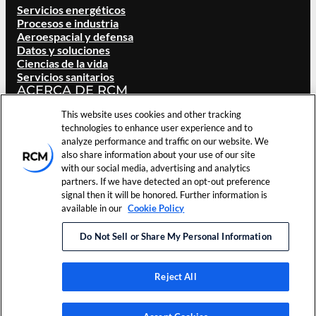
Servicios energéticos
Procesos e industria
Aeroespacial y defensa
Datos y soluciones
Ciencias de la vida
Servicios sanitarios
ACERCA DE RCM
This website uses cookies and other tracking
Visión general
technologies to enhance user experience and to
Nuestra marca
analyze performance and traffic on our website. We
Ubicaciones
also share information about your use of our site
Carreras
with our social media, advertising and analytics
Inversores
partners. If we have detected an opt-out preference
Noticias y eventos
signal then it will be honored. Further information is
Recursos
available in our
Cookie Policy
Contacta con nosotros
Do Not Sell or Share My Personal Information
Condiciones de uso
©
2026
RCM Technologies, Inc.
Preferencias
Política de
Todos los derechos reservados.
de cookies
privacidad
Reject All
LinkedIn