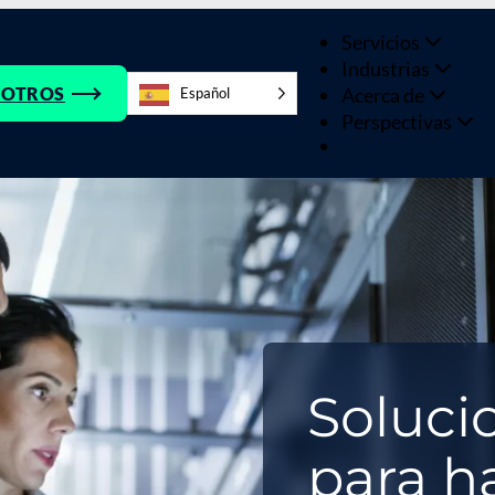
Servicios
Industrias
Acerca de
SOTROS
Español
Perspectivas
Soluci
para h