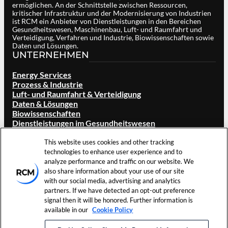
ermöglichen. An der Schnittstelle zwischen Ressourcen,
kritischer Infrastruktur und der Modernisierung von Industrien
ist RCM ein Anbieter von Dienstleistungen in den Bereichen
Gesundheitswesen, Maschinenbau, Luft- und Raumfahrt und
Verteidigung, Verfahren und Industrie, Biowissenschaften sowie
Daten und Lösungen.
UNTERNEHMEN
Energy Services
Prozess & Industrie
Luft- und Raumfahrt & Verteidigung
Daten & Lösungen
Biowissenschaften
Dienstleistungen im Gesundheitswesen
ÜBER RCM
This website uses cookies and other tracking
Übersicht
technologies to enhance user experience and to
Unsere Marke
analyze performance and traffic on our website. We
Standorte
also share information about your use of our site
Karriere
with our social media, advertising and analytics
Investoren
partners. If we have detected an opt-out preference
Aktuelles & Veranstaltungen
signal then it will be honored. Further information is
Ressourcen
available in our
Cookie Policy
Kontakt