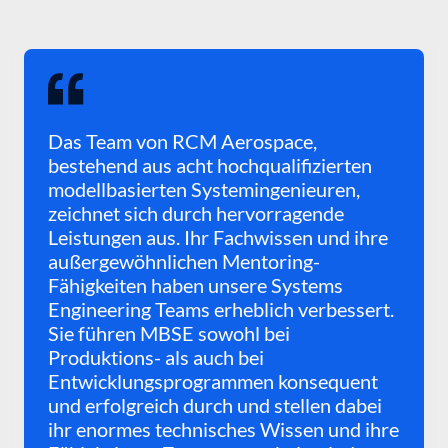
Das Team von RCM Aerospace,
bestehend aus acht hochqualifizierten
modellbasierten Systemingenieuren,
zeichnet sich durch hervorragende
Leistungen aus. Ihr Fachwissen und ihre
außergewöhnlichen Mentoring-
Fähigkeiten haben unsere Systems
Engineering Teams erheblich verbessert.
Sie führen MBSE sowohl bei
Produktions- als auch bei
Entwicklungsprogrammen konsequent
und erfolgreich durch und stellen dabei
ihr enormes technisches Wissen und ihre