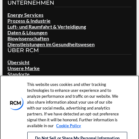
UNTERNEHMEN
Energy Services
Prozess & Industrie
Luft- und Raumfahrt & Verteidigung
Daten & Lösungen
Biowissenschaften
Dienstleistungen im Gesundheitswesen
ÜBER RCM
Übersicht
Unsere Marke
Standorte
Karriere
This website uses cookies and other tracking
Investoren
technologies to enhance user experience and to
Aktuelles & Veranstaltungen
analyze performance and traffic on our website. We
Ressourcen
also share information about your use of our site
Kontakt
with our social media, advertising and analytics
partners. If we have detected an opt-out preference
©
2026
RCM
signal then it will be honored. Further information is
Nutzungsbedingungen
Cookie-
Technologies, Inc. Alle
available in our
Cookie Policy
Datenschutzbestimmungen
Einstellungen
Rechte vorbehalten.
Do Not Sell or Share My Personal Information