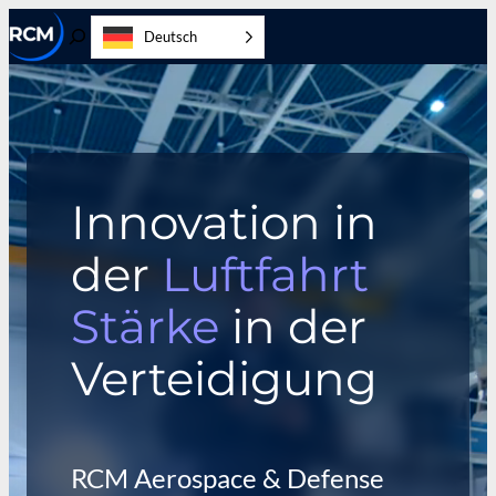
Zum
Deutsch
Inhalt
Suche
springen
ein-
und
ausschalten
Innovation in
der
Luftfahrt
Stärke
in der
Verteidigung
RCM Aerospace & Defense