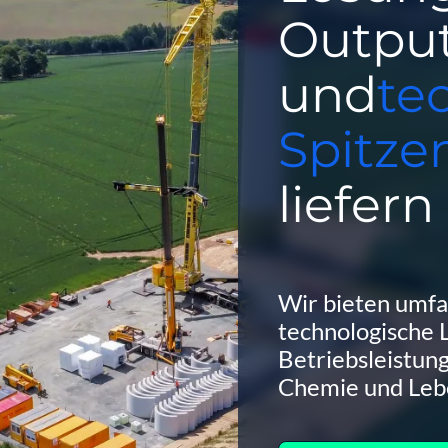
Outpu
und
te
Spitze
liefern
Wir bieten umfa
technologische 
Betriebsleistung
Chemie und Lebe