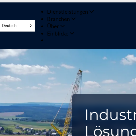
Dienstleistungen
Branchen
Über
Deutsch
Einblicke
Industr
Lösung