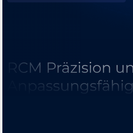
RCM Präzision u
Anpassungsfähig