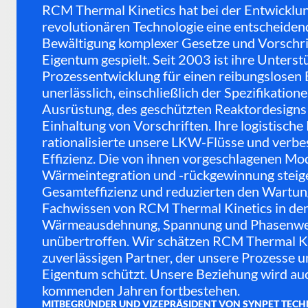
RCM Thermal Kinetics hat bei der Entwicklu
revolutionären Technologie eine entscheidend
Bewältigung komplexer Gesetze und Vorschri
Eigentum gespielt. Seit 2003 ist ihre Unterst
Prozessentwicklung für einen reibungslosen 
unerlässlich, einschließlich der Spezifikatione
Ausrüstung, des geschützten Reaktordesigns
Einhaltung von Vorschriften. Ihre logistische
rationalisierte unsere LKW-Flüsse und verbe
Effizienz. Die von ihnen vorgeschlagenen Mod
Wärmeintegration und -rückgewinnung steige
Gesamteffizienz und reduzierten den Wartu
Fachwissen von RCM Thermal Kinetics in de
Wärmeausdehnung, Spannung und Phasenwec
unübertroffen. Wir schätzen RCM Thermal Ki
zuverlässigen Partner, der unsere Prozesse u
Eigentum schützt. Unsere Beziehung wird auc
kommenden Jahren fortbestehen.
MITBEGRÜNDER UND VIZEPRÄSIDENT VON SYNPET TECH