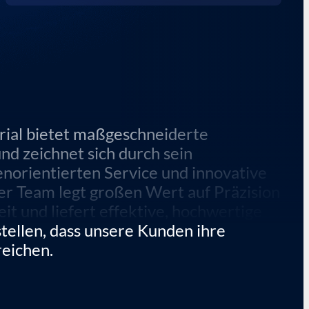
rial bietet maßgeschneiderte
nd zeichnet sich durch sein
norientierten Service und innovative
er Team legt großen Wert auf Präzision
it und liefert effektive, hochwertige
stellen, dass unsere Kunden ihre
reichen.