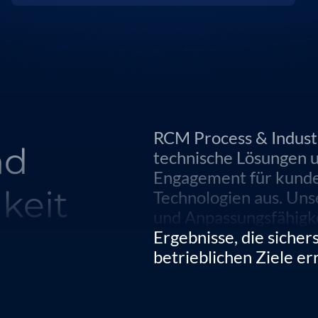
RCM Process & Indust
nd
technische Lösungen u
Engagement für kunde
keit
Technologien aus. Uns
und Anpassungsfähigke
Ergebnisse, die sicher
betrieblichen Ziele er