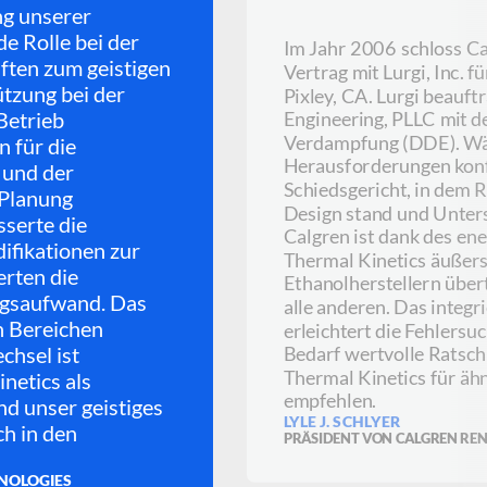
ng unserer
e Rolle bei der
Im Jahr 2006 schloss Ca
ften zum geistigen
Vertrag mit Lurgi, Inc. f
ützung bei der
Pixley, CA. Lurgi beauf
Betrieb
Engineering, PLLC mit d
Verdampfung (DDE). Wäh
n für die
Herausforderungen konfr
 und der
Schiedsgericht, in dem
 Planung
Design stand und Unters
sserte die
Calgren ist dank des en
ifikationen zur
Thermal Kinetics äußerst
rten die
Ethanolherstellern über
ngsaufwand. Das
alle anderen. Das integ
n Bereichen
erleichtert die Fehlersu
hsel ist
Bedarf wertvolle Ratsch
Thermal Kinetics für äh
netics als
empfehlen.
nd unser geistiges
LYLE J. SCHLYER
h in den
PRÄSIDENT VON CALGREN RE
NOLOGIES