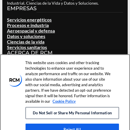
Industrial, Ciencias de la Vida y Datos y Soluciones.
EMPRESAS
Servicios energéticos
Procesos e industria
Aeroespacial y defensa
Datos y soluciones
Ciencias de la vida
Servicios sanitarios
ACERCA DE RCM
This website uses cookies and other tracking
Visión general
technologies to enhance user experience and to
Nuestra marca
analyze performance and traffic on our website. We
Ubicaciones
also share information about your use of our site
Carreras
with our social media, advertising and analytics
Inversores
partners. If we have detected an opt-out preference
Noticias y eventos
signal then it will be honored. Further information is
Recursos
available in our
Cookie Policy
Contacta con nosotros
Do Not Sell or Share My Personal Information
Condiciones de uso
©
2026
RCM Technologies, Inc.
Preferencias
Política de
Todos los derechos reservados.
de cookies
privacidad
Reject All