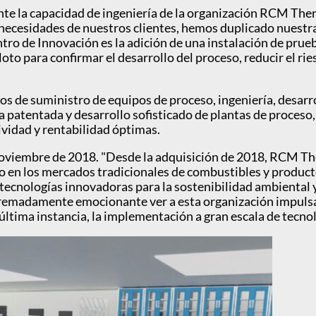
e la capacidad de ingeniería de la organización RCM Ther
necesidades de nuestros clientes, hemos duplicado nuestra 
entro de Innovación es la adición de una instalación de pr
loto para confirmar el desarrollo del proceso, reducir el ri
s de suministro de equipos de proceso, ingeniería, desarr
 patentada y desarrollo sofisticado de plantas de proceso,
ividad y rentabilidad óptimas.
noviembre de 2018. "Desde la adquisición de 2018, RCM T
do en los mercados tradicionales de combustibles y produc
cnologías innovadoras para la sostenibilidad ambiental y l
tremadamente emocionante ver a esta organización impulsad
 última instancia, la implementación a gran escala de tecn