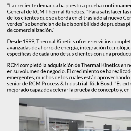
"La creciente demanda ha puesto a prueba continuament
General de RCM Thermal Kinetics. "Para satisfacer las 
de los clientes que se aborda en el traslado al nuevo C
verdes" se benefician de la disponibilidad de pruebas pi
de comercialización."
Desde 1999, Thermal Kinetics ofrece servicios completo
avanzadas de ahorro de energía, integración tecnológica
específicas de cada uno de sus clientes con una product
RCM completó la adquisición de Thermal Kinetics en 
en su volumen de negocio. El crecimiento se ha realiza
emergentes, muchos de los cuales están aprovechando te
senior de RCM Process & Industrial, Rick Boyd. "Es ex
mejorado capaz de acelerar la prueba de concepto y, en