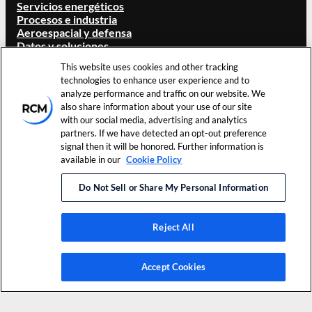
Servicios energéticos
Procesos e industria
Aeroespacial y defensa
Datos y soluciones
Ciencias de la vida
This website uses cookies and other tracking
Servicios sanitarios
technologies to enhance user experience and to
ACERCA DE RCM
analyze performance and traffic on our website. We
also share information about your use of our site
Visión general
with our social media, advertising and analytics
Nuestra marca
partners. If we have detected an opt-out preference
Ubicaciones
signal then it will be honored. Further information is
Carreras
available in our
Cookie Policy
Inversores
Noticias y eventos
Do Not Sell or Share My Personal Information
Recursos
Contacta con nosotros
Reject All
Condiciones de uso
©
2026
RCM Technologies, Inc.
Preferencias
Política de
Todos los derechos reservados.
de cookies
privacidad
Accept Cookies
LinkedIn