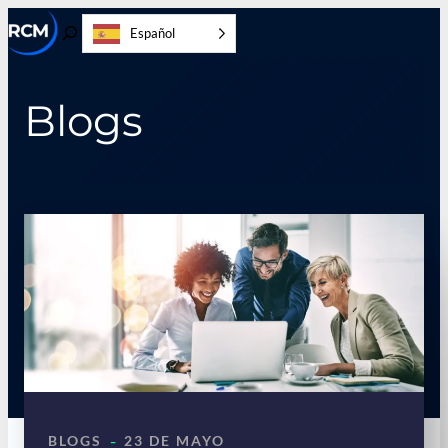
Ir
Español
al
Activar/desactivar
contenido
la
búsqueda
Blogs
-
BLOGS
23 DE MAYO