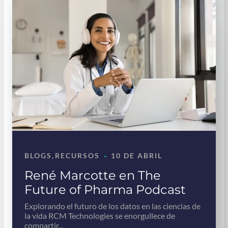
-
BLOGS
, 
RECURSOS
10 DE ABRIL
René Marcotte en The
Future of Pharma Podcast
Explorando el futuro de los datos en las ciencias de
la vida RCM Technologies se enorgullece de
compartir...