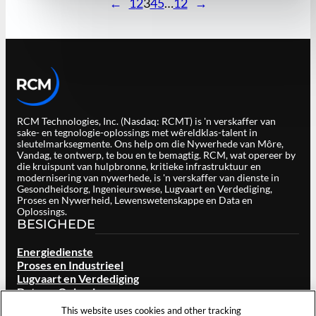
←
1
2
3
4
5
…
12
→
RCM Technologies, Inc. (Nasdaq: RCMT) is 'n verskaffer van
sake- en tegnologie-oplossings met wêreldklas-talent in
sleutelmarksegmente. Ons help om die Nywerhede van Môre,
Vandag, te ontwerp, te bou en te bemagtig. RCM, wat opereer by
die kruispunt van hulpbronne, kritieke infrastruktuur en
modernisering van nywerhede, is 'n verskaffer van dienste in
Gesondheidsorg, Ingenieurswese, Lugvaart en Verdediging,
Proses en Nywerheid, Lewenswetenskappe en Data en
Oplossings.
BESIGHEDE
Energiedienste
Proses en Industrieel
Lugvaart en Verdediging
Data en Oplossings
Lewenswetenskappe
This website uses cookies and other tracking