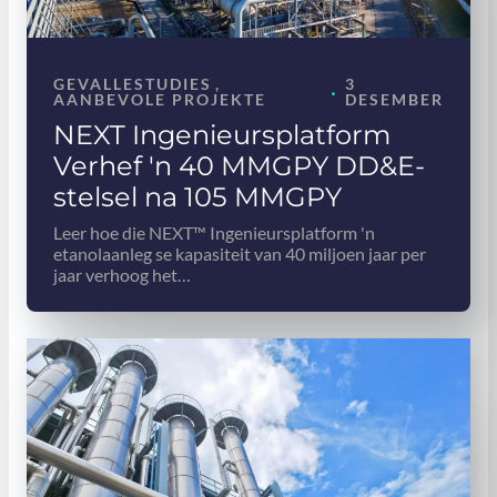
GEVALLESTUDIES
,
3
·
AANBEVOLE PROJEKTE
DESEMBER
NEXT Ingenieursplatform
Verhef 'n 40 MMGPY DD&E-
stelsel na 105 MMGPY
Leer hoe die NEXT™ Ingenieursplatform 'n
etanolaanleg se kapasiteit van 40 miljoen jaar per
jaar verhoog het…