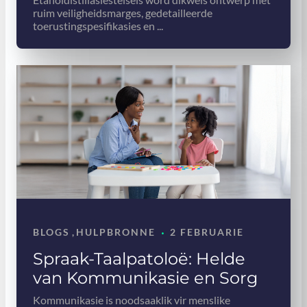
ruim veiligheidsmarges, gedetailleerde
toerustingspesifikasies en ...
·
BLOGS
,
HULPBRONNE
2 FEBRUARIE
Spraak-Taalpatoloë: Helde
van Kommunikasie en Sorg
Kommunikasie is noodsaaklik vir menslike