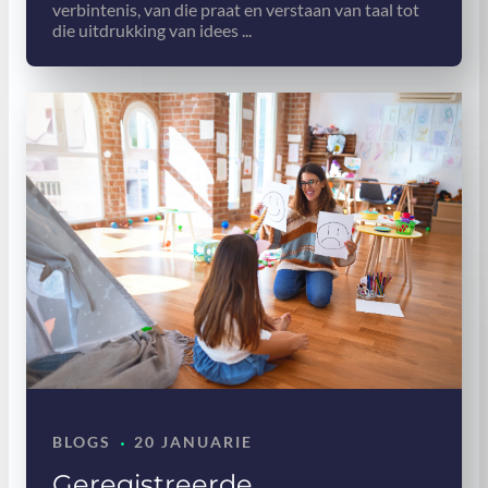
verbintenis, van die praat en verstaan ​​van taal tot
die uitdrukking van idees ...
·
BLOGS
20 JANUARIE
Geregistreerde