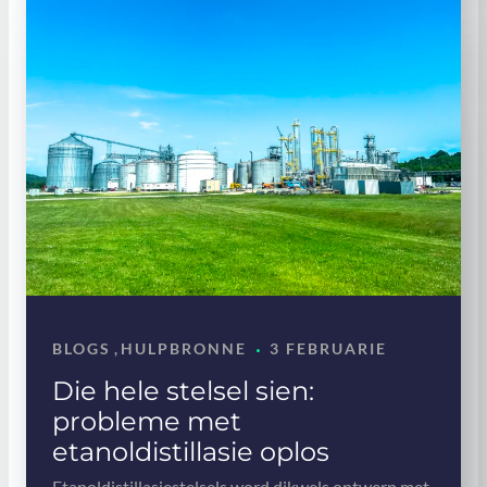
·
BLOGS
,
HULPBRONNE
3 FEBRUARIE
Die hele stelsel sien:
probleme met
etanoldistillasie oplos
Etanoldistillasiestelsels word dikwels ontwerp met