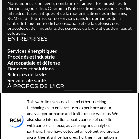
Nous aidons à concevoir, construire et activer les industries de
demain, aujourd'hui. Opérant à l'intersection des ressources, des
infrastructures critiques et de la modernisation des industries,
RCM est un fournisseur de services dans les domaines de la
santé, de l'ingénierie, de l'aérospatiale et de la défense, des
procédés et de l'industrie, des sciences de la vie et des données et
solutions.
ENTREPRISES
Services énergétiques
Procédés et industrie
Aérospatiale et défense
Données et solutions
Sciences de la vie
Services de santé
À PROPOS DE L'ICR
Vue d'ensemble
This website uses cookies and other tracking
Notre marque
technologies to enhance user experience and to
Localisation des sites
analyze performance and traffic on our website. We
Carrières
also share information about your use of our site
Investisseurs
with our social media, advertising and analytics
Nouvelles et événements
partners. If we have detected an opt-out preference
Ressources
signal then it will be honored. Further information is