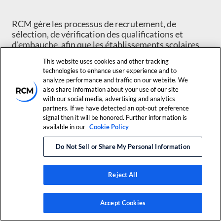
RCM gère les processus de recrutement, de
sélection, de vérification des qualifications et
d'embauche, afin que les établissements scolaires
puissent se concentrer sur l'accompagnement des
This website uses cookies and other tracking
élèves et le maintien d'un environnement
technologies to enhance user experience and to
d'apprentissage favorable.
analyze performance and traffic on our website. We
also share information about your use of our site
with our social media, advertising and analytics
Notre processus comprend :
partners. If we have detected an opt-out preference
signal then it will be honored. Further information is
available in our
Cookie Policy
Vérification des diplômes et des autorisations
d'exercice
Do Not Sell or Share My Personal Information
Vérifications des antécédents conformes aux
Reject All
exigences de l'État et du district
Accept Cookies
Prise d'empreintes digitales si nécessaire