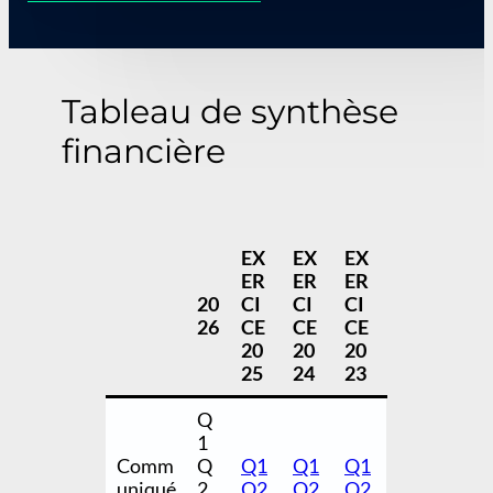
Tableau de synthèse
financière
EX
EX
EX
ER
ER
ER
20
CI
CI
CI
26
CE
CE
CE
20
20
20
25
24
23
Q
1
Comm
Q
Q1
Q1
Q1
uniqué
2
Q2
Q2
Q2