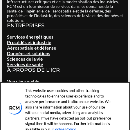
infrastructures critiques et de la modernisation des industries,
RCM est un fournisseur de services dans les domaines de la
santé, de l'ingénierie, de l'aérospatiale et de la défense, des
procédés et de l'industrie, des sciences de la vie et des données et
solutions.
ENTREPRISES
Services énergétiques
Procédés et industrie
Aérospatiale et défense
Données et solutions
Sciences de la vie
Services de santé
À PROPOS DE L'ICR
Vue d'ensemble
Notre marque
This website uses cookies and other tracking
Localisation des sites
technologies to enhance user experience and to
Carrières
analyze performance and traffic on our website. We
Investisseurs
also share information about your use of our site
Nouvelles et événements
with our social media, advertising and analytics
Ressources
partners. If we have detected an opt-out preference
Nous contacter
signal then it will be honored. Further information is
available in our
Cookie Policy