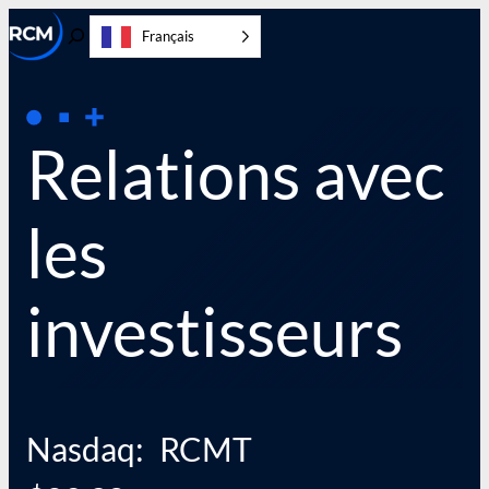
Aller
Français
directement
Activer/désactiver
au
la
contenu
recherche
Relations avec
les
investisseurs
Nasdaq:
RCMT