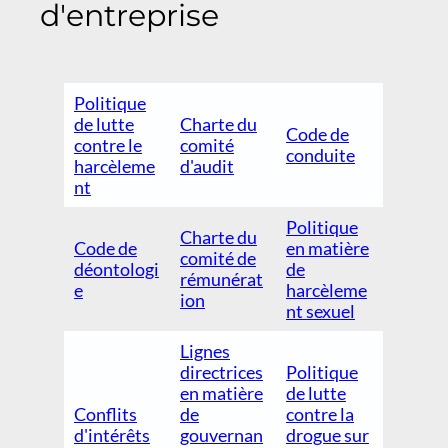
d'entreprise
Politique
de lutte
Charte du
Code de
contre le
comité
conduite
harcèleme
d'audit
nt
Politique
Charte du
Code de
en matière
comité de
déontologi
de
rémunérat
e
harcèleme
ion
nt sexuel
Lignes
directrices
Politique
en matière
de lutte
Conflits
de
contre la
d'intérêts
gouvernan
drogue sur