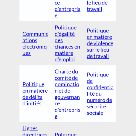
ce
le lieu de
d'entrepris
travail
e
Politique
Politique
Communic
d'égalité
en matière
ations
des
de violence
électroniq
chances en
sur le lieu
ues
matière
de travail
d'emploi
Charte du
Politique
comité de
de
Politique
nominatio
confidentia
en matière
n et de
lité du
de délits
gouvernan
numéro de
d'initiés
ce
sécurité
d'entrepris
sociale
e
Lignes
directrices
Politique