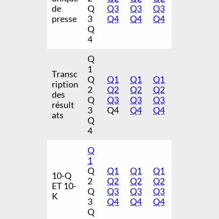
de
Q
Q3
Q3
Q3
presse
3
Q4
Q4
Q4
Q
4
Q
1
Transc
Q
Q1
Q1
Q1
ription
2
Q2
Q2
Q2
des
Q
Q3
Q3
Q3
résult
3
Q4
Q4
Q4
ats
Q
4
Q
1
Q
Q1
Q1
Q1
10-Q
2
Q2
Q2
Q2
ET 10-
Q
Q3
Q3
Q3
K
3
Q4
Q4
Q4
Q