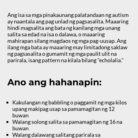
Ang isa sa mga pinakaunang palatandaan ng autism
ay naantala ang pag unlad ng pagsasalita. Maaaring
hindi magsalita ang bata ng kanilang mga unang
salita sa edad na isa o dalawa, o maaaring
mahirapan silang magdaos ng mga pag-uusap. Ang
ilang mga bata ay maaaring may limitadong saklaw
ng pagsasalita o gumamit ng mga paulit ulit na
parirala, isang pattern na kilala bilang "echolalia."
Ano ang hahanapin:
Kakulangan ng babbling o paggamit ng mga kilos
upang makipag usap sa pamamagitan ng 12
buwan
Walang solong salita sa pamamagitan ng 16 na
buwan
Walang dalawang salitang parirala sa