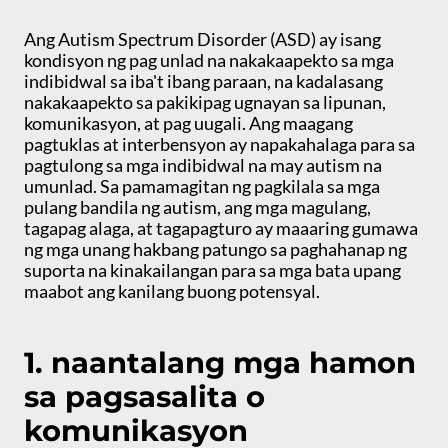
Ang Autism Spectrum Disorder (ASD) ay isang
kondisyon ng pag unlad na nakakaapekto sa mga
indibidwal sa iba't ibang paraan, na kadalasang
nakakaapekto sa pakikipag ugnayan sa lipunan,
komunikasyon, at pag uugali. Ang maagang
pagtuklas at interbensyon ay napakahalaga para sa
pagtulong sa mga indibidwal na may autism na
umunlad. Sa pamamagitan ng pagkilala sa mga
pulang bandila ng autism, ang mga magulang,
tagapag alaga, at tagapagturo ay maaaring gumawa
ng mga unang hakbang patungo sa paghahanap ng
suporta na kinakailangan para sa mga bata upang
maabot ang kanilang buong potensyal.
1. naantalang mga hamon
sa pagsasalita o
komunikasyon