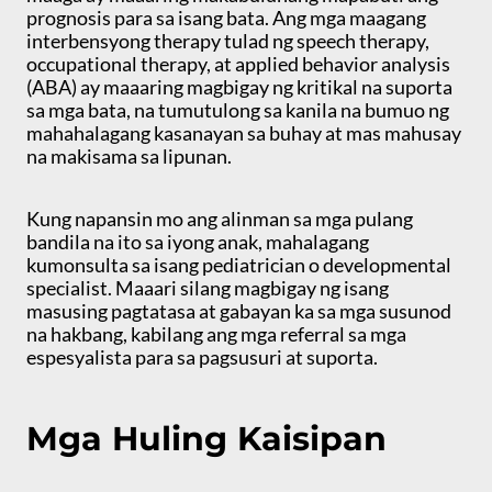
prognosis para sa isang bata. Ang mga maagang
interbensyong therapy tulad ng speech therapy,
occupational therapy, at applied behavior analysis
(ABA) ay maaaring magbigay ng kritikal na suporta
sa mga bata, na tumutulong sa kanila na bumuo ng
mahahalagang kasanayan sa buhay at mas mahusay
na makisama sa lipunan.
Kung napansin mo ang alinman sa mga pulang
bandila na ito sa iyong anak, mahalagang
kumonsulta sa isang pediatrician o developmental
specialist. Maaari silang magbigay ng isang
masusing pagtatasa at gabayan ka sa mga susunod
na hakbang, kabilang ang mga referral sa mga
espesyalista para sa pagsusuri at suporta.
Mga Huling Kaisipan