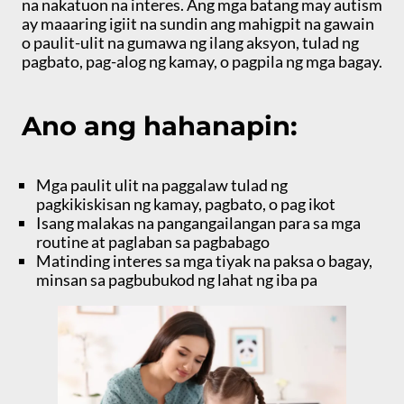
na nakatuon na interes. Ang mga batang may autism
ay maaaring igiit na sundin ang mahigpit na gawain
o paulit-ulit na gumawa ng ilang aksyon, tulad ng
pagbato, pag-alog ng kamay, o pagpila ng mga bagay.
Ano ang hahanapin:
Mga paulit ulit na paggalaw tulad ng
pagkikiskisan ng kamay, pagbato, o pag ikot
Isang malakas na pangangailangan para sa mga
routine at paglaban sa pagbabago
Matinding interes sa mga tiyak na paksa o bagay,
minsan sa pagbubukod ng lahat ng iba pa