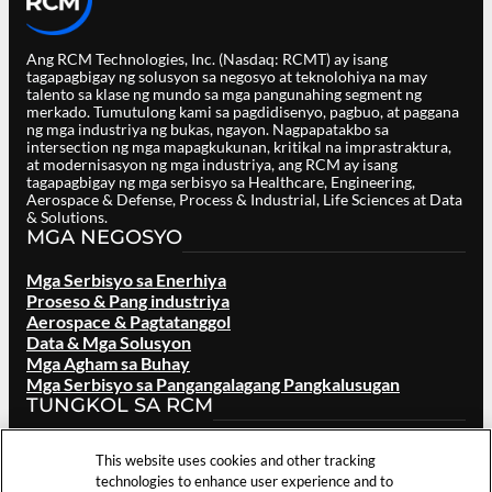
Ang RCM Technologies, Inc. (Nasdaq: RCMT) ay isang
tagapagbigay ng solusyon sa negosyo at teknolohiya na may
talento sa klase ng mundo sa mga pangunahing segment ng
merkado. Tumutulong kami sa pagdidisenyo, pagbuo, at paggana
ng mga industriya ng bukas, ngayon. Nagpapatakbo sa
intersection ng mga mapagkukunan, kritikal na imprastraktura,
at modernisasyon ng mga industriya, ang RCM ay isang
tagapagbigay ng mga serbisyo sa Healthcare, Engineering,
Aerospace & Defense, Process & Industrial, Life Sciences at Data
& Solutions.
MGA NEGOSYO
Mga Serbisyo sa Enerhiya
Proseso & Pang industriya
Aerospace & Pagtatanggol
Data & Mga Solusyon
Mga Agham sa Buhay
Mga Serbisyo sa Pangangalagang Pangkalusugan
TUNGKOL SA RCM
Pangkalahatang ideya
This website uses cookies and other tracking
Ang aming Tatak
technologies to enhance user experience and to
Mga Lokasyon