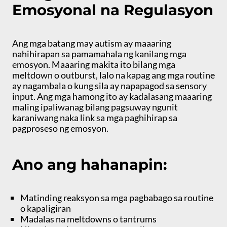
Emosyonal na Regulasyon
Ang mga batang may autism ay maaaring
nahihirapan sa pamamahala ng kanilang mga
emosyon. Maaaring makita ito bilang mga
meltdown o outburst, lalo na kapag ang mga routine
ay nagambala o kung sila ay napapagod sa sensory
input. Ang mga hamong ito ay kadalasang maaaring
maling ipaliwanag bilang pagsuway ngunit
karaniwang naka link sa mga paghihirap sa
pagproseso ng emosyon.
Ano ang hahanapin:
Matinding reaksyon sa mga pagbabago sa routine
o kapaligiran
Madalas na meltdowns o tantrums