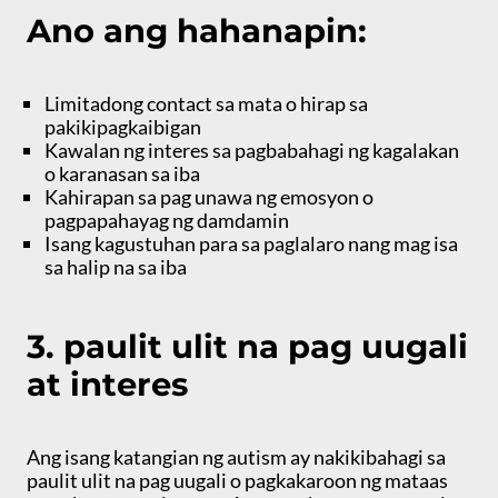
Ano ang hahanapin:
Limitadong contact sa mata o hirap sa
pakikipagkaibigan
Kawalan ng interes sa pagbabahagi ng kagalakan
o karanasan sa iba
Kahirapan sa pag unawa ng emosyon o
pagpapahayag ng damdamin
Isang kagustuhan para sa paglalaro nang mag isa
sa halip na sa iba
3. paulit ulit na pag uugali
at interes
Ang isang katangian ng autism ay nakikibahagi sa
paulit ulit na pag uugali o pagkakaroon ng mataas