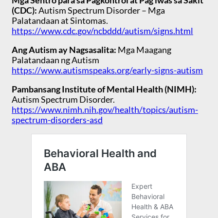
Mga Sentro para sa Pagkontrol at Pag iwas sa Sakit
(CDC):
Autism Spectrum Disorder – Mga
Palatandaan at Sintomas.
https://www.cdc.gov/ncbddd/autism/signs.html
Ang Autism ay Nagsasalita:
Mga Maagang
Palatandaan ng Autism
https://www.autismspeaks.org/early-signs-autism
Pambansang Institute of Mental Health (NIMH):
Autism Spectrum Disorder.
https://www.nimh.nih.gov/health/topics/autism-
spectrum-disorders-asd