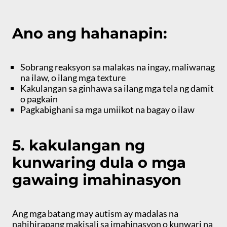
Ano ang hahanapin:
Sobrang reaksyon sa malakas na ingay, maliwanag
na ilaw, o ilang mga texture
Kakulangan sa ginhawa sa ilang mga tela ng damit
o pagkain
Pagkabighani sa mga umiikot na bagay o ilaw
5. kakulangan ng
kunwaring dula o mga
gawaing imahinasyon
Ang mga batang may autism ay madalas na
nahihirapang makisali sa imahinasyon o kunwari na