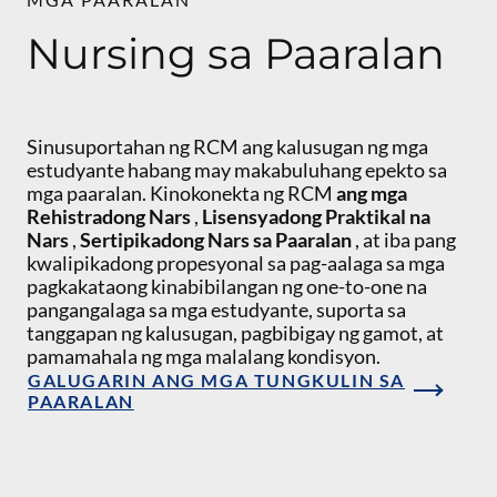
Nursing sa Paaralan
Sinusuportahan ng RCM ang kalusugan ng mga
estudyante habang may makabuluhang epekto sa
mga paaralan. Kinokonekta ng RCM
ang mga
Rehistradong Nars
,
Lisensyadong Praktikal na
Nars
,
Sertipikadong Nars sa Paaralan
, at iba pang
kwalipikadong propesyonal sa pag-aalaga sa mga
pagkakataong kinabibilangan ng one-to-one na
pangangalaga sa mga estudyante, suporta sa
tanggapan ng kalusugan, pagbibigay ng gamot, at
pamamahala ng mga malalang kondisyon.
GALUGARIN ANG MGA TUNGKULIN SA
PAARALAN