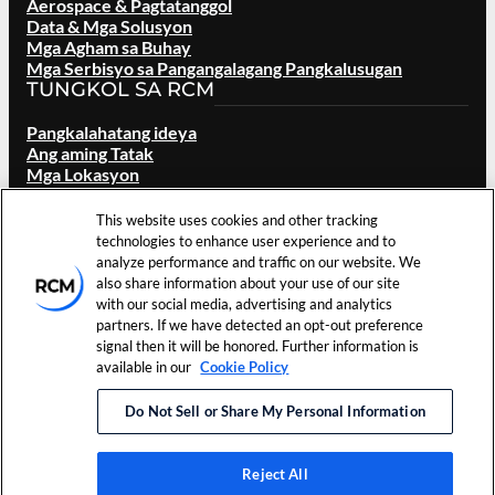
Aerospace & Pagtatanggol
Data & Mga Solusyon
Mga Agham sa Buhay
Mga Serbisyo sa Pangangalagang Pangkalusugan
TUNGKOL SA RCM
Pangkalahatang ideya
Ang aming Tatak
Mga Lokasyon
Mga Karera
Mga namumuhunan
This website uses cookies and other tracking
Balita at mga Kaganapan
technologies to enhance user experience and to
Mga Sanggunian
analyze performance and traffic on our website. We
Makipag ugnay sa Amin
also share information about your use of our site
with our social media, advertising and analytics
partners. If we have detected an opt-out preference
Mga Tuntunin sa
©
2026
RCM Technologies,
Mga
signal then it will be honored. Further information is
Paggamit
Inc. Nakalaan ang Lahat ng
Kagustuhan
available in our
Cookie Policy
Patakaran sa
Karapatan.
sa Cookie
Pagkapribado
Do Not Sell or Share My Personal Information
LinkedIn
Reject All