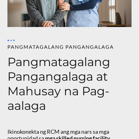
PANGMATAGALANG PANGANGALAGA
Pangmatagalang
Pangangalaga at
Mahusay na Pag-
aalaga
Ikinokonekta ng RCM ang mga nars sa mga
oportunidad sa
mga skilled nursing facility
,