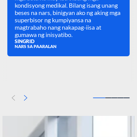
kondisyong medikal. Bilang isang unang
beses na nars, binigyan ako ng aking mga
superbisor ng kumpiyansa na
magtrabaho nang nakapag-iisa at
gumawa ng inisyatibo.
SINGRID
NARS SA PAARALAN
Previous
Susunod