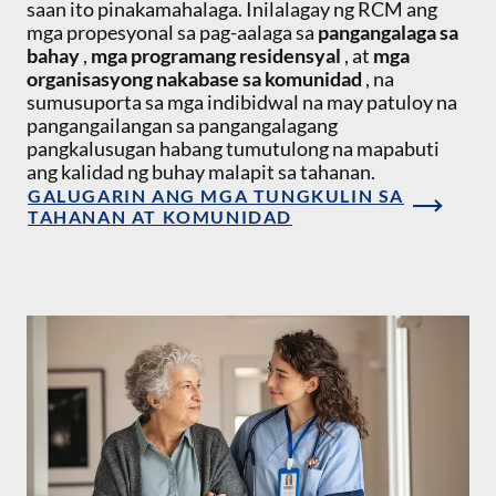
saan ito pinakamahalaga. Inilalagay ng RCM ang
mga propesyonal sa pag-aalaga sa
pangangalaga sa
bahay
,
mga programang residensyal
, at
mga
organisasyong nakabase sa komunidad
, na
sumusuporta sa mga indibidwal na may patuloy na
pangangailangan sa pangangalagang
pangkalusugan habang tumutulong na mapabuti
ang kalidad ng buhay malapit sa tahanan.
GALUGARIN ANG MGA TUNGKULIN SA
TAHANAN AT KOMUNIDAD