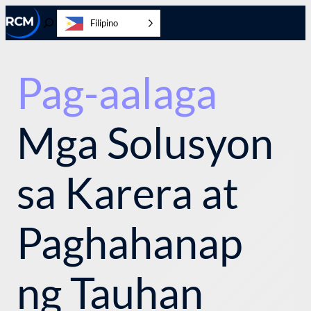
Laktawan
Filipino
ang
I-
nilalaman
toggle
ang
Paghahanap
Pag-aalaga
Mga Solusyon
sa Karera at
Paghahanap
ng Tauhan