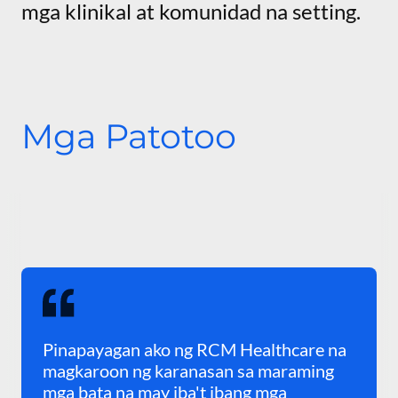
mga klinikal at komunidad na setting.
Mga Patotoo
Pinapayagan ako ng RCM Healthcare na
magkaroon ng karanasan sa maraming
mga bata na may iba't ibang mga