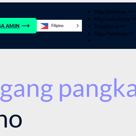
Mga Serbisyo
Mga Industriya
Tungkol sa
SA AMIN
Filipino
Mga Pananaw
gang pangk
ho