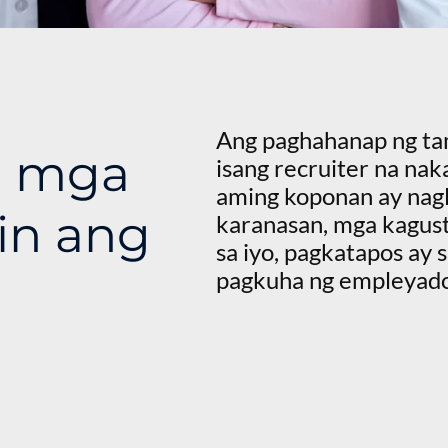
Ang paghahanap ng ta
a mga
isang recruiter na nak
aming koponan ay nagl
in ang
karanasan, mga kagus
sa iyo, pagkatapos ay
pagkuha ng empleyado