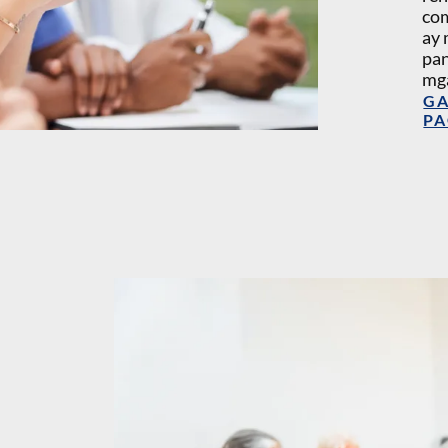
com
ay 
pan
mga
GA
PA