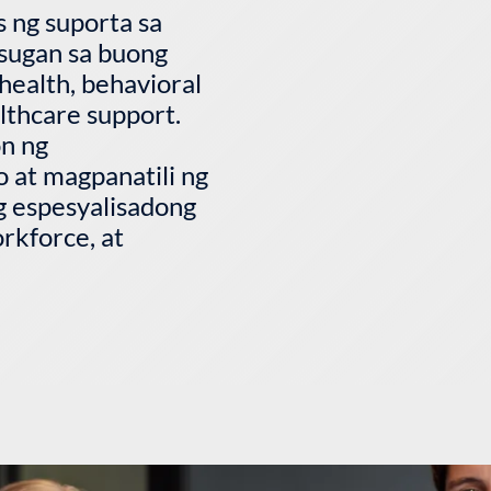
 ng suporta sa
sugan sa buong
 health, behavioral
althcare support.
n ng
 at magpanatili ng
g espesyalisadong
rkforce, at