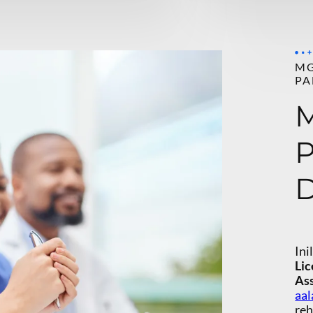
MG
P
M
P
D
Ini
Lic
Ass
aal
reh