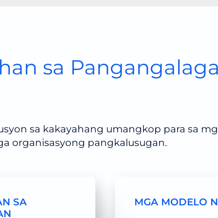
uhan sa Pangangalag
lusyon sa kakayahang umangkop para sa m
mga organisasyong pangkalusugan.
AN SA
MGA MODELO N
AN