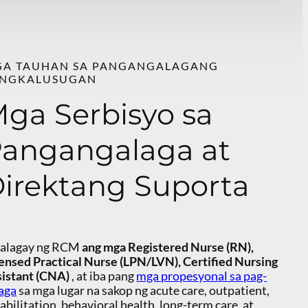
A TAUHAN SA PANGANGALAGANG
ANGKALUSUGAN
ga Serbisyo sa
angangalaga at
irektang Suporta
lalagay ng RCM
ang mga Registered Nurse (RN),
ensed Practical Nurse (LPN/LVN), Certified Nursing
istant (CNA)
, at iba pang
mga propesyonal sa pag-
aga
sa mga lugar na sakop ng acute care, outpatient,
abilitation, behavioral health, long-term care, at