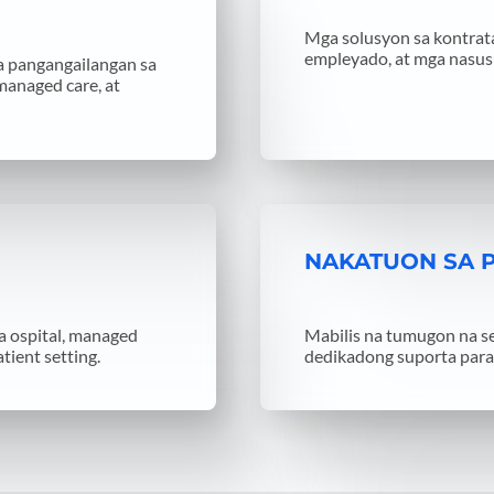
Mga solusyon sa kontrata
empleyado, at mga nasus
a pangangailangan sa
 managed care, at
NAKATUON SA 
 ospital, managed
Mabilis na tumugon na s
tient setting.
dedikadong suporta para 