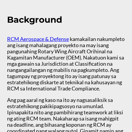
Background
RCM Aerospace & Defense
kamakailan nakumpleto
ang isang mahalagang proyekto na may isang
pangunahing Rotary Wing Aircraft Orihinal na
Kagamitan Manufacturer (OEM). Nakatuon kami sa
mga gawain sa Jurisdiction at Classification na
nangangailangan ng mabilis na pagkumpleto. Ang
tagumpay ng proyektong ito ay isang patunay sa
estratehikong diskarte at teknikal na kahusayan ng
RCM sa International Trade Compliance.
Ang pag aaral ng kaso na ito ay nagsasaliksik sa
estratehikong pakikipagsosyo na umunlad.
Ipinapakita nito ang pambihirang teamwork at liksi
ng ating RCM team. Nakaharap sa isang mahigpit
na deadline, ang bihasang koponan ng RCM ay
coordinated nang walang putol. Ginamit namin ang