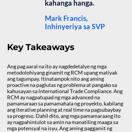
kahanga hanga.
Mark Francis,
Inhinyeriya sa SVP
Key Takeaways
Ang pag aaral na ito ay nagdedetalye ng mga
metodolohiyang ginamit ng RCM upang matiyak
ang tagumpay. Itinatampok nito ang aming
proactive na paglutas ng problema at pangako sa
kahusayan sa International Trade Compliance. Ang
RCM ay nagpatupad ng mga advanced na
pamamaraan sa pamamahala ng proyekto, kabilang
ang iterative planning at real time na pagsubaybay
sa progreso. Dahil dito, ang mga pamamaraang ito
ay nagpahintulot sa amin na manatiling maaga sa
mga potensyal na isyu. Ang aming paggamit ng