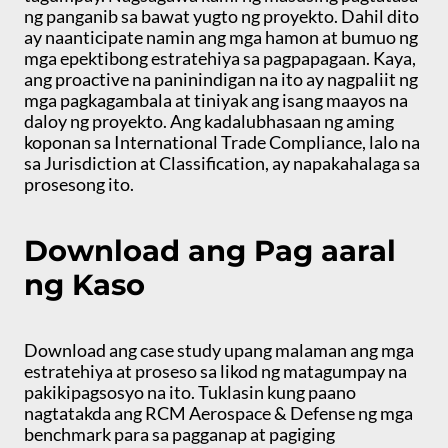
ng panganib sa bawat yugto ng proyekto. Dahil dito
ay naanticipate namin ang mga hamon at bumuo ng
mga epektibong estratehiya sa pagpapagaan. Kaya,
ang proactive na paninindigan na ito ay nagpaliit ng
mga pagkagambala at tiniyak ang isang maayos na
daloy ng proyekto. Ang kadalubhasaan ng aming
koponan sa International Trade Compliance, lalo na
sa Jurisdiction at Classification, ay napakahalaga sa
prosesong ito.
Download ang Pag aaral
ng Kaso
Download ang case study upang malaman ang mga
estratehiya at proseso sa likod ng matagumpay na
pakikipagsosyo na ito. Tuklasin kung paano
nagtatakda ang RCM Aerospace & Defense ng mga
benchmark para sa pagganap at pagiging