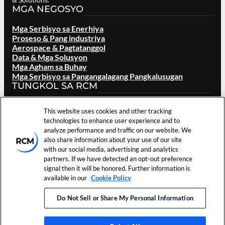
MGA NEGOSYO
Mga Serbisyo sa Enerhiya
Proseso & Pang industriya
Aerospace & Pagtatanggol
Data & Mga Solusyon
Mga Agham sa Buhay
Mga Serbisyo sa Pangangalagang Pangkalusugan
TUNGKOL SA RCM
Pangkalahatang ideya
This website uses cookies and other tracking
Ang aming Tatak
technologies to enhance user experience and to
Mga Lokasyon
analyze performance and traffic on our website. We
Mga Karera
also share information about your use of our site
Mga namumuhunan
with our social media, advertising and analytics
Balita at mga Kaganapan
partners. If we have detected an opt-out preference
Mga Sanggunian
signal then it will be honored. Further information is
Makipag ugnay sa Amin
available in our
Cookie Policy
Mga Tuntunin sa
Do Not Sell or Share My Personal Information
©
2026
RCM Technologies,
Mga
Paggamit
Inc. Nakalaan ang Lahat ng
Kagustuhan
Patakaran sa
Karapatan.
sa Cookie
Pagkapribado