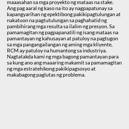
maaasahan sa mga proyekto ng mataas na stake.
Ang pag aaral ng kaso na ito ay nagpapatunay sa
kapangyarihan ng epektibong pakikipagtulungan at
nakatuon na pagtutulungan sa paghahatid ng
pambihirang mga resulta sa ilalim ng presyon. Sa
pamamagitan ng pagpapanatili ng isang mataas na
pamantayan ng kahusayan at patuloy na pagtugon
sa mga pangangailangan ng aming mga kliyente,
RCM ay patuloy na humantong sa industriya.
Nagtatakda kami ng mga bagong pamantayan para
sa kung ano ang maaaring makamit sa pamamagitan
ng mga estratehikong pakikipagsosyo at
makabagong paglutas ng problema.