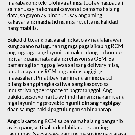
makabagong teknolohiya at mga tool ay nagpadali
sa mahusay na komunikasyon at pamamahala ng
data, sa gayon ay pinahuhusay ang aming
kakayahang maghatid ng mga resulta ng kalidad
nang mabilis.
Bukod dito, ang pag aaral ng kaso ay naglalarawan
kung paano natugunan ng mga pagsisikap ng RCM
ang mga agarang layunin at nakatulong na bumuo
ng isang pangmatagalang relasyon sa OEM. Sa
pamamagitan ng pag iwas sa isang delivery miss,
pinatunayan ng RCM ang aming pagiging
maaasahan. Pinatibay namin ang aming papel
bilang isang pinagkakatiwalaang kasosyo sa
industriya ng aerospace at pagtatanggol. Ang
pakikipagsosyo na ito ay hindi lamang nakamit ang
mga layunin ng proyekto ngunit din ang nagbigay
daan sa mga pakikipagtulungan sa hinaharap.
Ang diskarte ng RCM sa pamamahala ng panganib
ay isa pang kritikal na kadahilanan sa aming
tagumpay. Nagsagawa kami ng masusing pagtatasa