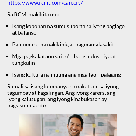
https://www.rcmt.com/careers/
Sa RCM, makikita mo:
Isang koponan na sumusuporta sa iyong paglago
at balanse
Pamumuno na nakikinig at nagmamalasakit
Mga pagkakataon sa iba't ibang industriya at
tungkulin
Isang kultura na
inuuna ang mga tao—palaging
Sumali sa isang kumpanya na nakatuon sa iyong
tagumpay at kagalingan. Ang iyong karera, ang
iyong kalusugan, ang iyong kinabukasan ay
nagsisimula dito.