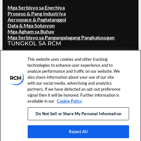
Mga Serbisyo sa Enerhiya
Proseso & Pang industriya
Aerospace & Pagtatanggol
Data & Mga Solusyon
Mga Agham sa Buhay
Mga Serbisyo sa Pangangalagang Pangkalusugan
TUNGKOL SA RCM
Pangkalahatang ideya
This website uses cookies and other tracking
Ang aming Tatak
technologies to enhance user experience and to
Mga Lokasyon
analyze performance and traffic on our website. We
Mga Karera
also share information about your use of our site
Mga namumuhunan
with our social media, advertising and analytics
Balita at mga Kaganapan
partners. If we have detected an opt-out preference
Mga Sanggunian
signal then it will be honored. Further information is
Makipag ugnay sa Amin
available in our
Cookie Policy
Mga Tuntunin sa
Do Not Sell or Share My Personal Information
©
2026
RCM Technologies,
Mga
Paggamit
Inc. Nakalaan ang Lahat ng
Kagustuhan
Patakaran sa
Karapatan.
sa Cookie
Pagkapribado
Reject All