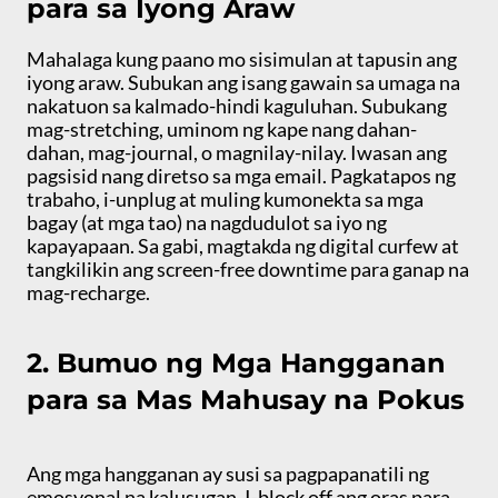
para sa Iyong Araw
Mahalaga kung paano mo sisimulan at tapusin ang
iyong araw. Subukan ang isang gawain sa umaga na
nakatuon sa kalmado-hindi kaguluhan. Subukang
mag-stretching, uminom ng kape nang dahan-
dahan, mag-journal, o magnilay-nilay. Iwasan ang
pagsisid nang diretso sa mga email. Pagkatapos ng
trabaho, i-unplug at muling kumonekta sa mga
bagay (at mga tao) na nagdudulot sa iyo ng
kapayapaan. Sa gabi, magtakda ng digital curfew at
tangkilikin ang screen-free downtime para ganap na
mag-recharge.
2. Bumuo ng Mga Hangganan
para sa Mas Mahusay na Pokus
Ang mga hangganan ay susi sa pagpapanatili ng
emosyonal na kalusugan. I-block off ang oras para