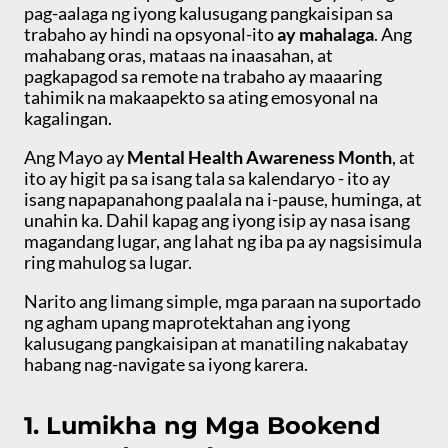
pag-aalaga ng iyong kalusugang pangkaisipan sa
trabaho ay hindi na opsyonal-ito
ay mahalaga
. Ang
mahabang oras, mataas na inaasahan, at
pagkapagod sa remote na trabaho ay maaaring
tahimik na makaapekto sa ating emosyonal na
kagalingan.
Ang Mayo ay
Mental Health Awareness Month
, at
ito ay higit pa sa isang tala sa kalendaryo - ito ay
isang napapanahong paalala na i-pause, huminga, at
unahin ka. Dahil kapag ang iyong isip ay nasa isang
magandang lugar, ang lahat ng iba pa ay nagsisimula
ring mahulog sa lugar.
Narito ang limang simple, mga paraan na suportado
ng agham upang maprotektahan ang iyong
kalusugang pangkaisipan at manatiling nakabatay
habang nag-navigate sa iyong karera.
1. Lumikha ng Mga Bookend