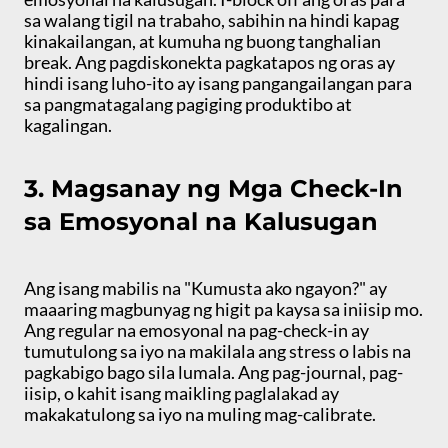
sa walang tigil na trabaho, sabihin na hindi kapag
kinakailangan, at kumuha ng buong tanghalian
break. Ang pagdiskonekta pagkatapos ng oras ay
hindi isang luho-ito ay isang pangangailangan para
sa pangmatagalang pagiging produktibo at
kagalingan.
3. Magsanay ng Mga Check-In
sa Emosyonal na Kalusugan
Ang isang mabilis na "Kumusta ako ngayon?" ay
maaaring magbunyag ng higit pa kaysa sa iniisip mo.
Ang regular na emosyonal na pag-check-in ay
tumutulong sa iyo na makilala ang stress o labis na
pagkabigo bago sila lumala. Ang pag-journal, pag-
iisip, o kahit isang maikling paglalakad ay
makakatulong sa iyo na muling mag-calibrate.