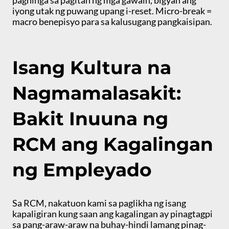
paghinga sa pagitan ng mga gawain, bigyan ang
iyong utak ng puwang upang i-reset. Micro-break =
macro benepisyo para sa kalusugang pangkaisipan.
Isang Kultura na
Nagmamalasakit:
Bakit Inuuna ng
RCM ang Kagalingan
ng Empleyado
Sa RCM, nakatuon kami sa paglikha ng isang
kapaligiran kung saan ang kagalingan ay pinagtagpi
sa pang-araw-araw na buhay-hindi lamang pinag-