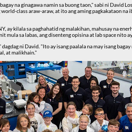
bagay na ginagawa namin sa buong taon," sabi ni David L
 world-class araw-araw, at ito ang aming pagkakataon na 
, ay kilala sa paghahatid ng malakihan, mahusay na enerh
it mula sa labas, ang disenteng opisina at lab space nito 
" dagdag ni David. "Ito ay isang paalala na may isang bag
, at malikhain."