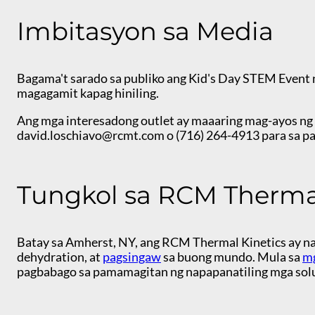
Imbitasyon sa Media
Bagama't sarado sa publiko ang Kid's Day STEM Event 
magagamit kapag hiniling.
Ang mga interesadong outlet ay maaaring mag-ayos ng
david.loschiavo@rcmt.com o (716) 264-4913 para sa pa
Tungkol sa RCM Therma
Batay sa Amherst, NY, ang RCM Thermal Kinetics ay na
dehydration, at
pagsingaw
sa buong mundo. Mula sa
mg
pagbabago sa pamamagitan ng napapanatiling mga solus