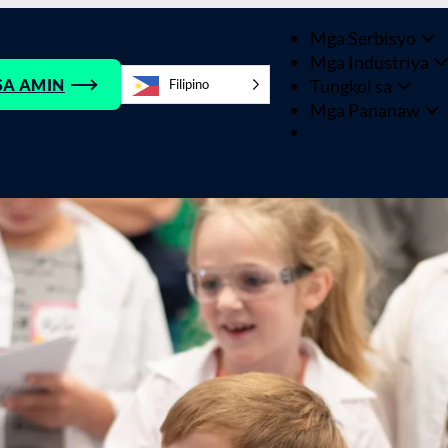
Mga Serbisyo
Mga Industriya
Tungkol sa
SA AMIN
Filipino
Mga Pananaw