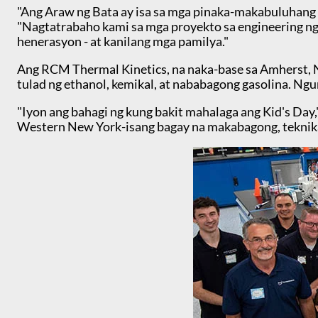
"Ang Araw ng Bata ay isa sa mga pinaka-makabuluhang 
"Nagtatrabaho kami sa mga proyekto sa engineering ng
henerasyon - at kanilang mga pamilya."
Ang RCM Thermal Kinetics, na naka-base sa Amherst, NY
tulad ng ethanol, kemikal, at nababagong gasolina. Ngun
"Iyon ang bahagi ng kung bakit mahalaga ang Kid's Day,
Western New York-isang bagay na makabagong, teknikal