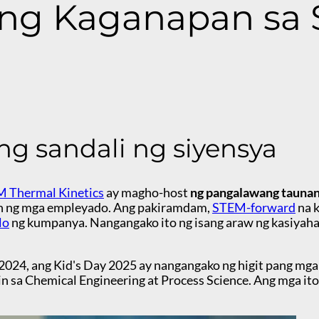
ng Kaganapan sa
g sandali ng siyensya
 Thermal Kinetics
ay magho-host
ng pangalawang taunan
gan ng mga empleyado. Ang pakiramdam,
STEM-forward
na k
lo
ng kumpanya. Nangangako ito ng isang araw ng kasiyahan
024, ang Kid's Day 2025 ay nangangako ng higit pang mga 
lin sa Chemical Engineering at Process Science. Ang mga