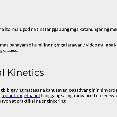
na ito, malugod na tinatanggap ang mga katanungan ng me
 mga panayam o humiling ng mga larawan / video mula sa 
g-access.
l Kinetics
gbibigay ng mataas na kahusayan, pasadyang ininhinyero 
a planta ng ethanol
hanggang sa mga advanced na renewa
yon at praktikal na engineering.