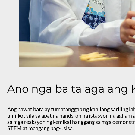
Ano nga ba talaga ang 
Ang bawat bata ay tumatanggap ng kanilang sariling lab
umiikot sila sa apat na hands-on na istasyon ng agham 
sa mga reaksyon ng kemikal hanggang sa mga demonstra
STEM at maagang pag-usisa.