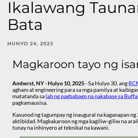
Ikalawang Tauna
Bata
HUNYO 24, 2025
Magkaroon tayo ng isan
Amherst, NY - Hulyo 10, 2025
- Sa
Hulyo 30, ang
RCM
agham at engineering para sa mga pamilya at kaibi
matatanda sa
lab ng pagbabago na nakabase sa Buffa
pagkamausisa.
Kasunod ng tagumpay ng inaugural na kaganapan ng 2
aktibidad. Magkakaroon ng mga kagiliw-giliw na ara
tunay na inhinyero at teknikal na kawani.