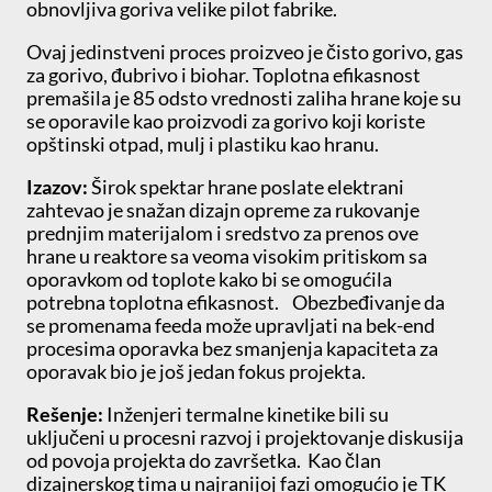
obnovljiva goriva velike pilot fabrike.
Ovaj jedinstveni proces proizveo je čisto gorivo, gas
za gorivo, đubrivo i biohar. Toplotna efikasnost
premašila je 85 odsto vrednosti zaliha hrane koje su
se oporavile kao proizvodi za gorivo koji koriste
opštinski otpad, mulj i plastiku kao hranu.
Izazov:
Širok spektar hrane poslate elektrani
zahtevao je snažan dizajn opreme za rukovanje
prednjim materijalom i sredstvo za prenos ove
hrane u reaktore sa veoma visokim pritiskom sa
oporavkom od toplote kako bi se omogućila
potrebna toplotna efikasnost. Obezbeđivanje da
se promenama feeda može upravljati na bek-end
procesima oporavka bez smanjenja kapaciteta za
oporavak bio je još jedan fokus projekta.
Rešenje:
Inženjeri termalne kinetike bili su
uključeni u procesni razvoj i projektovanje diskusija
od povoja projekta do završetka. Kao član
dizajnerskog tima u najranijoj fazi omogućio je TK