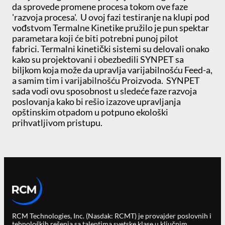
da sprovede promene procesa tokom ove faze
'razvoja procesa'. U ovoj fazi testiranje na klupi pod
vođstvom Termalne Kinetike pružilo je pun spektar
parametara koji će biti potrebni punoj pilot
fabrici. Termalni kinetički sistemi su delovali onako
kako su projektovani i obezbedili SYNPET sa
biljkom koja može da upravlja varijabilnošću Feed-a,
a samim tim i varijabilnošću Proizvoda. SYNPET
sada vodi ovu sposobnost u sledeće faze razvoja
poslovanja kako bi rešio izazove upravljanja
opštinskim otpadom u potpuno ekološki
prihvatljivom pristupu.
RCM Technologies, Inc. (Nasdak: RCMT) je provajder poslovnih i
tehnoloških rešenja sa talentima svetske klase u ključnim