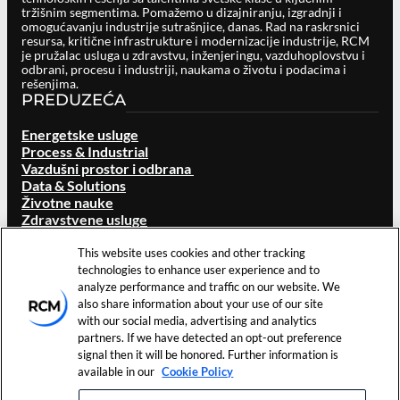
tržišnim segmentima. Pomažemo u dizajniranju, izgradnji i
omogućavanju industrije sutrašnjice, danas. Rad na raskrsnici
resursa, kritične infrastrukture i modernizacije industrije, RCM
je pružalac usluga u zdravstvu, inženjeringu, vazduhoplovstvu i
odbrani, procesu i industriji, naukama o životu i podacima i
rešenjima.
PREDUZEĆA
Energetske usluge
Process & Industrial
Vazdušni prostor i odbrana
Data & Solutions
Životne nauke
Zdravstvene usluge
O RCM-U
This website uses cookies and other tracking
Pregled
technologies to enhance user experience and to
Naš brend
analyze performance and traffic on our website. We
Lokacije
also share information about your use of our site
Karijere
with our social media, advertising and analytics
Investitori
partners. If we have detected an opt-out preference
Vesti i događaji
signal then it will be honored. Further information is
Resursi
available in our
Cookie Policy
Kontaktirajte nas