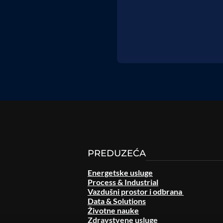
PREDUZEĆA
Energetske usluge
Process & Industrial
Vazdušni prostor i odbrana
Data & Solutions
Životne nauke
Zdravstvene usluge