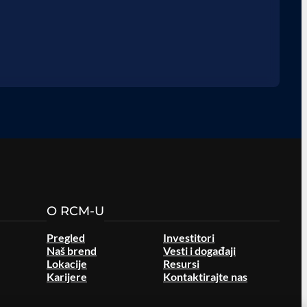
O RCM-U
Pregled
Investitori
Naš brend
Vesti i događaji
Lokacije
Resursi
Karijere
Kontaktirajte nas