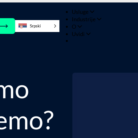
Usluge
Industrije
O
Srpski
Uvidi
emo
emo?