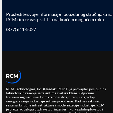
Prosledite svoje informacije i pouzdanog stručnjaka na
RCM tim će vas pratiti u najkraćem mogućem roku.
(877) 611-5027
RCM Technologies, Inc. (Nasdak: RCMT) je provajder poslovnih i
tehnoloških rešenja sa talentima svetske klase u ključnim
tržišnim segmentima. Pomažemo u dizajniranju, izgradnji i
omogućavanju industrije sutrašnjice, danas. Rad na raskrsnici
resursa, kritične infrastrukture i modernizacije industrije, RCM
je pružalac usluga u zdravstvu, inženjeringu, vazduhoplovstvu i