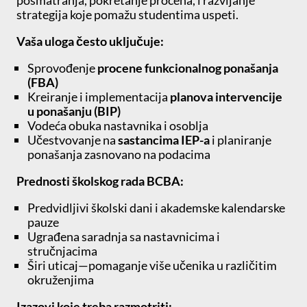
posmatranja, pokretanje procena, i razvijanje
strategija koje pomažu studentima uspeti.
Vaša uloga često uključuje:
Sprovođenje
procene funkcionalnog ponašanja
(FBA)
Kreiranje i implementacija
planova intervencije
u ponašanju (BIP)
Vodeća obuka nastavnika i osoblja
Učestvovanje na
sastancima IEP-a
i planiranje
ponašanja zasnovano na podacima
Prednosti školskog rada BCBA:
Predvidljivi školski dani i akademske kalendarske
pauze
Ugrađena saradnja sa nastavnicima i
stručnjacima
Širi uticaj—pomaganje više učenika u različitim
okruženjima
Izazovi koje treba razmotriti: