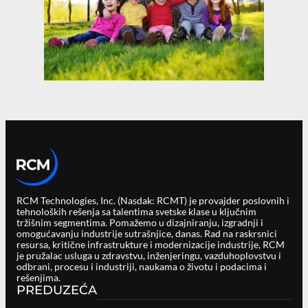
RCM Technologies, Inc. (Nasdak: RCMT) je provajder poslovnih i
tehnoloških rešenja sa talentima svetske klase u ključnim
tržišnim segmentima. Pomažemo u dizajniranju, izgradnji i
omogućavanju industrije sutrašnjice, danas. Rad na raskrsnici
resursa, kritične infrastrukture i modernizacije industrije, RCM
je pružalac usluga u zdravstvu, inženjeringu, vazduhoplovstvu i
odbrani, procesu i industriji, naukama o životu i podacima i
rešenjima.
PREDUZEĆA