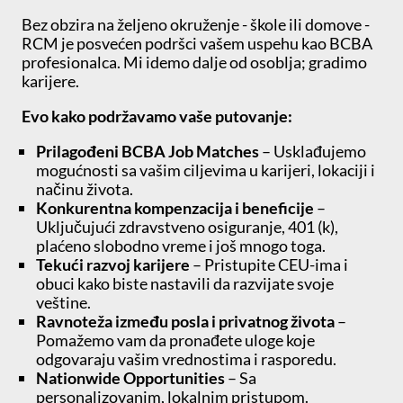
Bez obzira na željeno okruženje - škole ili domove -
RCM je posvećen podršci vašem uspehu kao BCBA
profesionalca. Mi idemo dalje od osoblja; gradimo
karijere.
Evo kako podržavamo vaše putovanje:
Prilagođeni BCBA Job Matches
– Usklađujemo
mogućnosti sa vašim ciljevima u karijeri, lokaciji i
načinu života.
Konkurentna kompenzacija i beneficije
–
Uključujući zdravstveno osiguranje, 401 (k),
plaćeno slobodno vreme i još mnogo toga.
Tekući razvoj karijere
– Pristupite CEU-ima i
obuci kako biste nastavili da razvijate svoje
veštine.
Ravnoteža između posla i privatnog života
–
Pomažemo vam da pronađete uloge koje
odgovaraju vašim vrednostima i rasporedu.
Nationwide Opportunities
– Sa
personalizovanim, lokalnim pristupom.