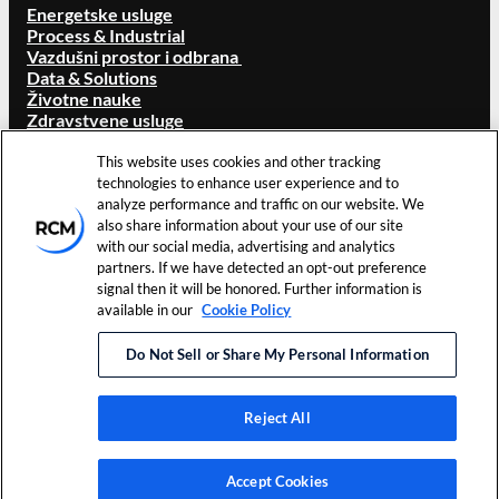
Energetske usluge
Process & Industrial
Vazdušni prostor i odbrana
Data & Solutions
Životne nauke
Zdravstvene usluge
O RCM-U
This website uses cookies and other tracking
Pregled
technologies to enhance user experience and to
Naš brend
analyze performance and traffic on our website. We
Lokacije
also share information about your use of our site
Karijere
with our social media, advertising and analytics
Investitori
partners. If we have detected an opt-out preference
Vesti i događaji
signal then it will be honored. Further information is
Resursi
available in our
Cookie Policy
Kontaktirajte nas
Do Not Sell or Share My Personal Information
©
2026
RCM Technologies,
Uslovi korišćenja
Podešavanja
Inc. Sva prava zadržana.
Politika privatnosti
kolačića
Reject All
LinkedIn
Accept Cookies