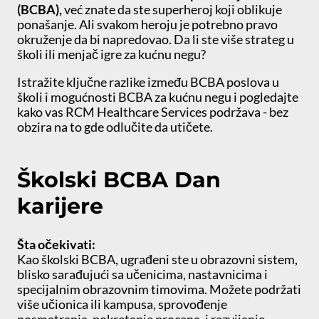
(BCBA),
već znate da ste superheroj koji oblikuje
ponašanje. Ali svakom heroju je potrebno pravo
okruženje da bi napredovao. Da li ste više strateg u
školi ili menjač igre za kućnu negu?
Istražite ključne razlike između BCBA poslova u
školi i mogućnosti BCBA za kućnu negu i pogledajte
kako vas RCM Healthcare Services podržava - bez
obzira na to gde odlučite da utičete.
Školski BCBA Dan
karijere
Šta očekivati:
Kao školski BCBA, ugrađeni ste u obrazovni sistem,
blisko sarađujući sa učenicima, nastavnicima i
specijalnim obrazovnim timovima. Možete podržati
više učionica ili kampusa, sprovođenje