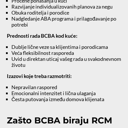
Procene ponašanja u kući
Razvijanje individualizovanih planova za negu
Obuka roditelja i porodice
Nadgledanje ABA programa i prilagođavanje po
potrebi
Prednosti rada BCBA kod kuće:
Dublje lične veze sa klijentima i porodicama
Veća fleksibilnost rasporeda
Uvid u direktan uticaj vašeg rada u svakodnevnom
životu
Izazovi koje treba razmotriti:
Nepravilan raspored
Emocionalni intenzitet i lična ulaganja
Česta putovanja između domova klijenata
Zašto BCBA biraju RCM