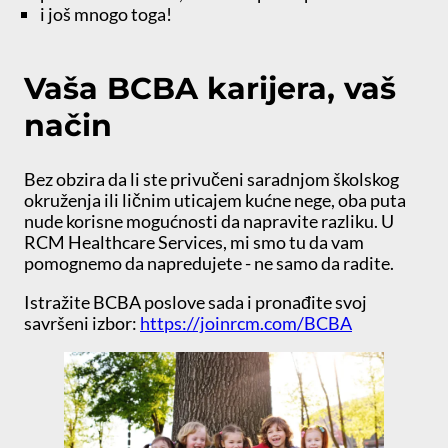
i još mnogo toga!
Vaša BCBA karijera, vaš
način
Bez obzira da li ste privučeni saradnjom školskog
okruženja ili ličnim uticajem kućne nege, oba puta
nude korisne mogućnosti da napravite razliku. U
RCM Healthcare Services, mi smo tu da vam
pomognemo da napredujete - ne samo da radite.
Istražite BCBA poslove sada i pronađite svoj
savršeni izbor:
https://joinrcm.com/BCBA