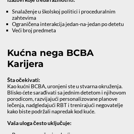
Snalaženje u školskoj politici i proceduralnim
zahtevima
Ograničena interakcija jedan-na-jedan po detetu
Veći broj predmeta
Kućna nega BCBA
Karijera
Šta očekivati:
Kao kućni BCBA, uronjeni ste u stvarna okruženja.
Blisko ćete sarađivati sa jednim detetom i njihovom
porodicom, razvijajući personalizovane planove
lečenja, nadgledajući RBT i trenirajući negovatelje
kako biste podržali napredak kod kuće.
Vaša uloga često uključuje: