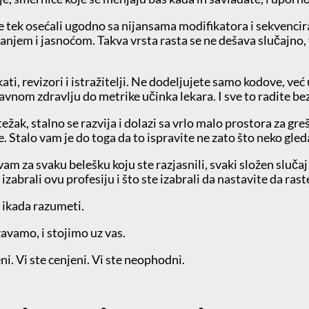
e tek osećali ugodno sa nijansama modifikatora i sekvencira
anjem i jasnoćom. Takva vrsta rasta se ne dešava slučajno,
okati, revizori i istražitelji. Ne dodeljujete samo kodove, v
javnom zdravlju do metrike učinka lekara. I sve to radite be
ežak, stalno se razvija i dolazi sa vrlo malo prostora za greš
 je. Stalo vam je do toga da to ispravite ne zato što neko gled
za svaku belešku koju ste razjasnili, svaki složen slučaj ko
zabrali ovu profesiju i što ste izabrali da nastavite da raste
i ikada razumeti.
vamo, i stojimo uz vas.
i. Vi ste cenjeni. Vi ste neophodni.