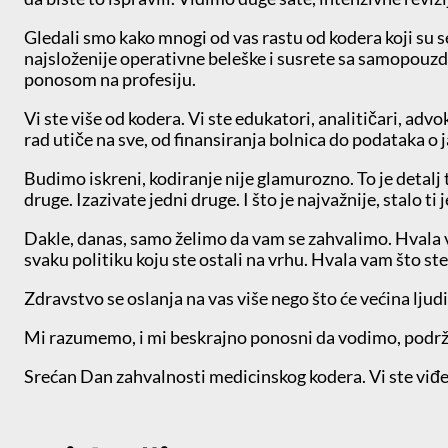
Gledali smo kako mnogi od vas rastu od kodera koji su s
najsloženije operativne beleške i susrete sa samopouzd
ponosom na profesiju.
Vi ste više od kodera. Vi ste edukatori, analitičari, adv
rad utiče na sve, od finansiranja bolnica do podataka o 
Budimo iskreni, kodiranje nije glamurozno. To je detalj t
druge. Izazivate jedni druge. I što je najvažnije, stalo ti
Dakle, danas, samo želimo da vam se zahvalimo. Hvala vam 
svaku politiku koju ste ostali na vrhu. Hvala vam što ste i
Zdravstvo se oslanja na vas više nego što će većina ljud
Mi razumemo, i mi beskrajno ponosni da vodimo, podrža
Srećan Dan zahvalnosti medicinskog kodera. Vi ste viđen