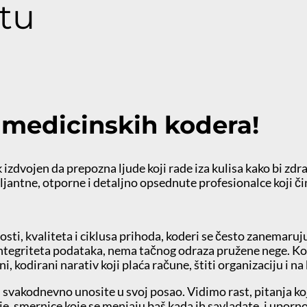
itu
 medicinskih kodera!
zdvojen da prepozna ljude koji rade iza kulisa kako bi zdra
iljantne, otporne i detaljno opsednute profesionalce koji č
sti, kvaliteta i ciklusa prihoda, koderi se često zanemaruj
egriteta podataka, nema tačnog odraza pružene nege. Koderi 
, kodirani narativ koji plaća račune, štiti organizaciju i na 
vakodnevno unosite u svoj posao. Vidimo rast, pitanja koja 
zije, smernice koje se menjaju baš kada ih savladate, i uporn