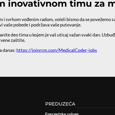
m inovativnom timu za m
om i svrhom vođenim radom, voleli bismo da se povežemo sa 
avi vaše pobede i podržava vaše putovanje.
tanite deo tima u kojem je vaš uticaj važan svaki dan. Uzb
vene zaštite.
a danas:
https://joinrcm.com/MedicalCoder-jobs
PREDUZEĆA
Energetske usluge