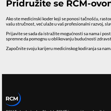
Pridružite se RCM-ovo
Ako ste medicinski koder koji se ponosi tačnošću, rast
vašu stručnost, već ulaže u vaš profesionalni razvoj, sl
Prijavite se sada da istražite mogućnosti sa nama i pos
spremne da pomognu u oblikovanju budućnosti zdravst
Započnite svoju karijeru medicinskog kodiranja sa nam