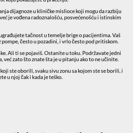
nja dijagnoze u kliničke mislioce koji mogu da razbiju
 već je vođena radoznalošću, posvećenošću i istinskim
eć ugrađujete tačnost u temelje brige o pacijentima. Vaš
z pompe, često u pozadini, i vrlo često pod pritiskom.
ke. Ali ti se pojaviš. Ostanite u toku. Podržavate jedni
a, već zato što znate šta je u pitanju ako to ne učinite.
ji ste oborili, svaku sivu zonu sa kojom ste se borili, i
te u njoj čak i kada je teško.