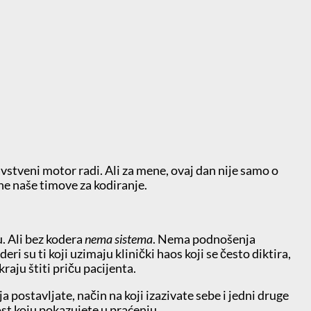
vstveni motor radi. Ali za mene, ovaj dan nije samo o
ine naše timove za kodiranje.
u. Ali bez kodera
nema sistema
. Nema podnošenja
su ti koji uzimaju klinički haos koji se često diktira,
kraju štiti priču pacijenta.
postavljate, način na koji izazivate sebe i jedni druge
ost koju pokazujete u praćenju.