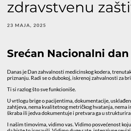
zdravstvenu zašt
23 MAJA, 2025
Srećan Nacionalni dan
Danas je Dan zahvalnosti medicinskog kodera, trenutak i
priznanju. Radi se o dubokoj, iskrenoj zahvalnosti za br
Ti si razlog što sve funkcioniše.
U vrtlogu brige o pacijentima, dokumentacije, usklađeno
zahtjeva, nema kvalitetnog metričkog hvatanja, nema int
škraba ili jedva dokumentuje i pretvara ga u strukturirani
I našim timovima, vidimo vas. Vidimo posvećenost koju s
da biste to ispravili. Vidimo duge sate, intenzivne revi