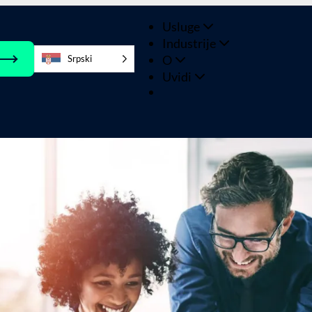
Usluge
Industrije
O
Srpski
Uvidi