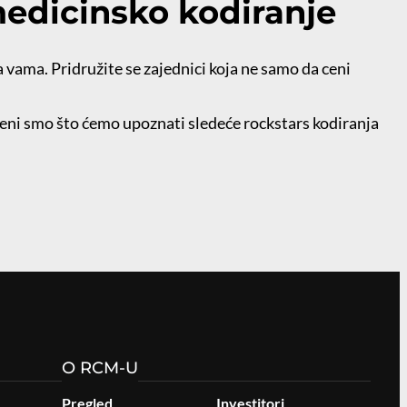
edicinsko kodiranje
vama. Pridružite se zajednici koja ne samo da ceni
uđeni smo što ćemo upoznati sledeće rockstars kodiranja
O RCM-U
Pregled
Investitori