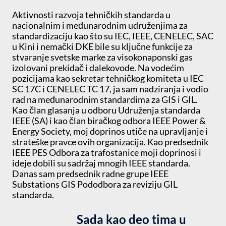
Aktivnosti razvoja tehničkih standarda u
nacionalnim i međunarodnim udruženjima za
standardizaciju kao što su IEC, IEEE, CENELEC, SAC
u Kini i nemački DKE bile su ključne funkcije za
stvaranje svetske marke za visokonaponski gas
izolovani prekidač i dalekovode. Na vodećim
pozicijama kao sekretar tehničkog komiteta u IEC
SC 17C i CENELEC TC 17, ja sam nadziranja i vodio
rad na međunarodnim standardima za GIS i GIL.
Kao član glasanja u odboru Udruženja standarda
IEEE (SA) i kao član biračkog odbora IEEE Power &
Energy Society, moj doprinos utiče na upravljanje i
strateške pravce ovih organizacija. Kao predsednik
IEEE PES Odbora za trafostanice moji doprinosi i
ideje dobili su sadržaj mnogih IEEE standarda.
Danas sam predsednik radne grupe IEEE
Substations GIS Pododbora za reviziju GIL
standarda.
Sada kao deo tima u