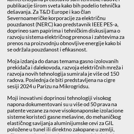
publikacije širom sveta kako bih podelio tehnička
dešavanja. Za T&D Europe i kao član
Severnoameričke korporacije za električnu
pouzdanost (NERC) kao predstavnik IEEE PES-a,
doprineo sam papirima i tehničkim diskusijama o
razvoju sistema električnog prenosa i zahtevima za
prenos na proizvodnju obnovljive energije kako bi
se održala pouzdanost i efikasnost.
Moja izdanja do danas temama gasno izolovanih
prekidača i dalekovoda, razvoja električnih mreža i
razvoja novih tehnologija sumirala je više od 150
radova. Poslednja će biti predstavljena na cigre
sesiji 2024 u Parizu na Mikrogridsu.
Moji inovativni doprinosi tehnologiji visokog
napona dokumentovani su u više od 50 prava na
patente vezane za nove visokonaponske izolacione
sisteme koristeći gasne mešavine, do mehaničkog
elastičnog savijanja aluminijumske cevi za GIL
položene u tunel ili direktno zakopane u zemlji,