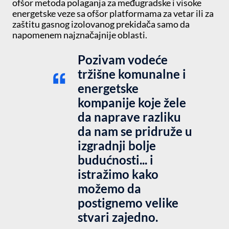
ofšor metoda polaganja za međugradske i visoke
energetske veze sa ofšor platformama za vetar ili za
zaštitu gasnog izolovanog prekidača samo da
napomenem najznačajnije oblasti.
Pozivam vodeće
tržišne komunalne i
energetske
kompanije koje žele
da naprave razliku
da nam se pridruže u
izgradnji bolje
budućnosti... i
istražimo kako
možemo da
postignemo velike
stvari zajedno.