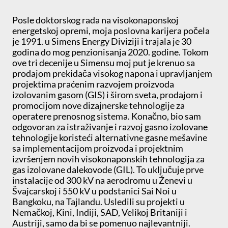
Posle doktorskog rada na visokonaponskoj
energetskoj opremi, moja poslovna karijera počela
je 1991. u Simens Energy Diviziji i trajala je 30
godina do mog penzionisanja 2020. godine. Tokom
ove tri decenije u Simensu moj put je krenuo sa
prodajom prekidača visokog napona i upravljanjem
projektima praćenim razvojem proizvoda
izolovanim gasom (GIS) i širom sveta, prodajom i
promocijom nove dizajnerske tehnologije za
operatere prenosnog sistema. Konačno, bio sam
odgovoran za istraživanje i razvoj gasno izolovane
tehnologije koristeći alternativne gasne mešavine
sa implementacijom proizvoda i projektnim
izvršenjem novih visokonaponskih tehnologija za
gas izolovane dalekovode (GIL). To uključuje prve
instalacije od 300 kV na aerodromu u Ženevi u
Švajcarskoj i 550 kV u podstanici Sai Noi u
Bangkoku, na Tajlandu. Usledili su projekti u
Nemačkoj, Kini, Indiji, SAD, Velikoj Britaniji i
Austriji, samo da bi se pomenuo najlevantniji.