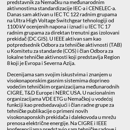
predstavnik za Nemačku na međunarodnim
aktivnostima standardizacije IEC-a i CENELEC-a.
Danas sam aktivan u IEC TC 122 radnim grupama
na Ultra High Voltage Switchgear tehnologiji od
1100 kV ocenjenih napona i iznad i u IEC TC 17
radnim grupama za direktan trenutni gas izolovani
prekidač (DC GIS). U IEEE aktivan sam kao
potpredsednik Odbora za tehničke aktivnosti (TAB)
u Komitetu za standarde (COS) i član Odbora za
lokalne tehničke aktivnosti koji predstavlja Region
8 koji je Evropa i Severna Azija.
Decenijama sam svojim iskustvima i znanjem u
visokonaponskim gasnim sistemima doprineo
vodećim tehničkim organizacijama međunarodnih
CIGRE, T&D Europe i NERC USA. U nacionalnim
organizacijama VDE ETG u Nemačkoj u vodećoj
funkciji kao predsedavajući i član radne grupe za
tehničke publikacije o primeni novih
visokonaponskih prekidača i dalekovoda u mrežu
prenosa električne energije. Na CIGRE i IEEE
konferencijama predstavio sam tehničke radove i