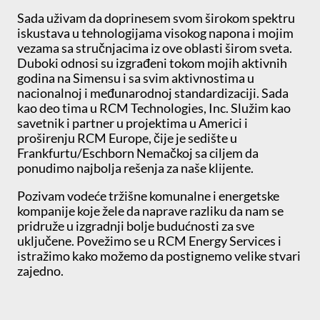
Sada uživam da doprinesem svom širokom spektru
iskustava u tehnologijama visokog napona i mojim
vezama sa stručnjacima iz ove oblasti širom sveta.
Duboki odnosi su izgrađeni tokom mojih aktivnih
godina na Simensu i sa svim aktivnostima u
nacionalnoj i međunarodnoj standardizaciji. Sada
kao deo tima u RCM Technologies, Inc. Služim kao
savetnik i partner u projektima u Americi i
proširenju RCM Europe, čije je sedište u
Frankfurtu/Eschborn Nemačkoj sa ciljem da
ponudimo najbolja rešenja za naše klijente.
Pozivam vodeće tržišne komunalne i energetske
kompanije koje žele da naprave razliku da nam se
pridruže u izgradnji bolje budućnosti za sve
uključene. Povežimo se u RCM Energy Services i
istražimo kako možemo da postignemo velike stvari
zajedno.