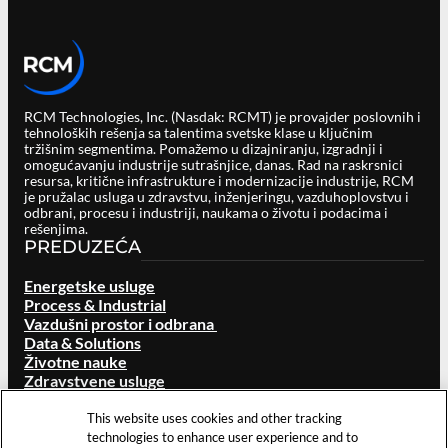
RCM Technologies, Inc. (Nasdak: RCMT) je provajder poslovnih i
tehnoloških rešenja sa talentima svetske klase u ključnim
tržišnim segmentima. Pomažemo u dizajniranju, izgradnji i
omogućavanju industrije sutrašnjice, danas. Rad na raskrsnici
resursa, kritične infrastrukture i modernizacije industrije, RCM
je pružalac usluga u zdravstvu, inženjeringu, vazduhoplovstvu i
odbrani, procesu i industriji, naukama o životu i podacima i
rešenjima.
PREDUZEĆA
Energetske usluge
Process & Industrial
Vazdušni prostor i odbrana
Data & Solutions
Životne nauke
Zdravstvene usluge
O RCM-U
This website uses cookies and other tracking
Pregled
technologies to enhance user experience and to