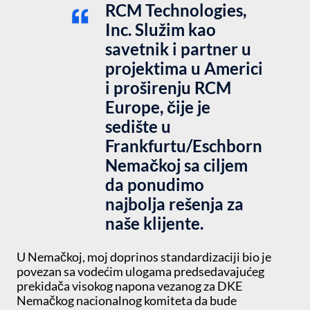
RCM Technologies,
Inc. Služim kao
savetnik i partner u
projektima u Americi
i proširenju RCM
Europe, čije je
sedište u
Frankfurtu/Eschborn
Nemačkoj sa ciljem
da ponudimo
najbolja rešenja za
naše klijente.
U Nemačkoj, moj doprinos standardizaciji bio je
povezan sa vodećim ulogama predsedavajućeg
prekidača visokog napona vezanog za DKE
Nemačkog nacionalnog komiteta da bude